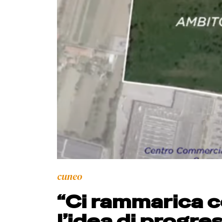
cuneo
“Ci rammarica 
l’idea di progre