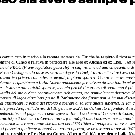
comunicato in merito alla recente sentenza del Tar che ha respinto il ricorso p
Comune di Cuneo e relativa in particolare alle aree ex Auchan ed ex Enel.
"Nel f
le al PRGC (Piano regolatore generale) in cui, insieme ad una cinquantina di 
n Rocco Castagneretta dove esisteva un deposito Enel, l’altra nell’Oltre Gesso a
sportivo privato con palestre, negozi, impianti sportivi.
Contro le nuove previs
atura, Legambiente e Italia Nostra unicamente per salvare da una inutile ed a
ree destinate alle attività sportive, assurda perché il consumo di suolo non è più
guardia del suolo viene continuamente richiamata, ma puntualmente disattesa.
N
proposte di legge giacciono presso il Parlamento che finora non le ha mai discuss
di giustificare la bontà del ricorso e sperare di salvare queste superfici.
Il Tar, 
delle procedure, nell'udienza del 10 gennaio 2023, ha dichiarato infondato il ric
 ambientaliste al pagamento delle spese di lite: 3.000 euro al Comune di Cuneo
uttrici) e 2.000 euro a Ceetrus Italy s.p.a, più gli oneri accessori per un totale 
ammarica dover constatare che ancora nel 2023 l’idea di progresso sia avere se
i posteri a giudicare la bontà del nostro operato, se ne avranno la possibilità"
ino, presidente Pro Natura Cuneo, Alberto Collidà, presidente Italia No