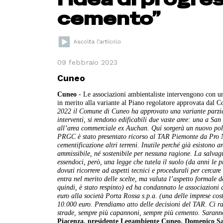
cemento”
09 febbraio 2023
Cuneo
Cuneo
- Le associazioni ambientaliste intervengono con un 
in merito alla variante al Piano regolatore approvata dal 
2022 il Comune di Cuneo ha approvato una variante parzia
interventi, si rendono edificabili due vaste aree: una a Sa
all’area commerciale ex Auchan. Qui sorgerà un nuovo polo 
PRGC è stato presentato ricorso al TAR Piemonte da Pro N
cementificazione altri terreni. Inutile perché già esistono a
ammissibile, né sostenibile per nessuna ragione. La salva
essendoci, però, una legge che tutela il suolo (da anni le 
dovuti ricorrere ad aspetti tecnici e procedurali per cercare 
entra nel merito delle scelte, ma valuta l’aspetto formale 
quindi, è stato respinto) ed ha condannato le associazioni
euro alla società Porta Rossa s.p.a. (una delle imprese costr
10.000 euro.
Prendiamo atto delle decisioni del TAR. Ci r
strade, sempre più capannoni, sempre più cemento. Saranno 
Piacenza, presidente Legambiente Cuneo, Domenico San