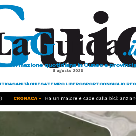
L'informazione quotidiana in Cuneo e provinci
8 agosto 2026
ITICA
SANITÀ
CHIESA
TEMPO LIBERO
SPORT
CONSIGLIO RE
CRONACA -
Ha un malore e cade dalla bici: anziano