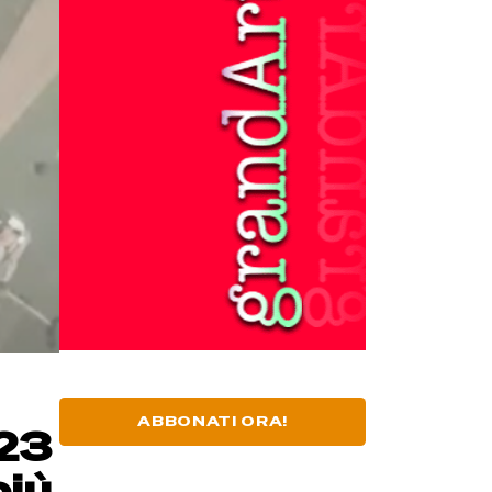
ABBONATI ORA!
023
più