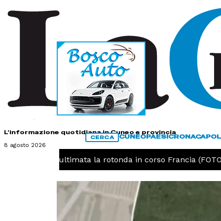
HOME
CONTATTI
L'informazione quotidiana in Cuneo e provincia
CUNEO
PAESI
CRONACA
POL
CERCA
8 agosto 2026
EO -
Cuneo, ultimata la rotonda in corso Francia (FOTO)