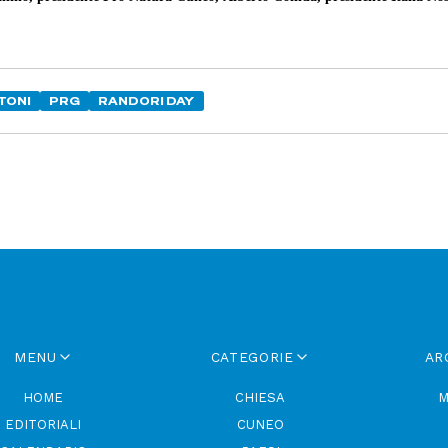
TONI
PRG
RANDORI DAY
MENU
CATEGORIE
AR
HOME
CHIESA
M
EDITORIALI
CUNEO