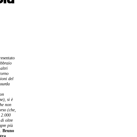
resentato
ebbraio
altri
ttorno
ioni del
ssurda
on
e), si è
che non
orso (che,
; 2.000
di oltre
mpre più
.
Bruno
stra