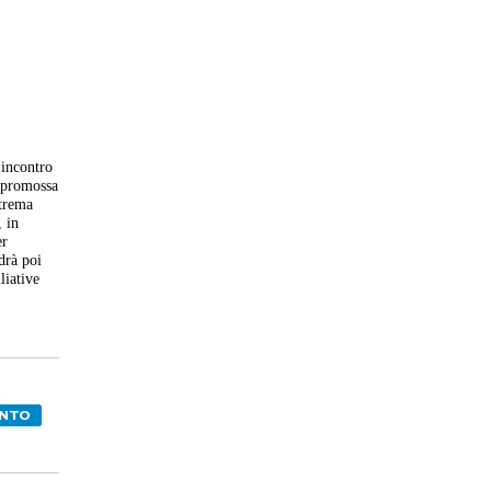
'incontro
è promossa
strema
, in
er
drà poi
liative
NTO