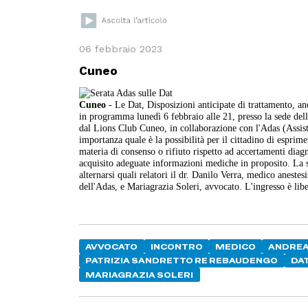
06 febbraio 2023
Cuneo
Cuneo
- Le Dat, Disposizioni anticipate di trattamento, a
in programma lunedì 6 febbraio alle 21, presso la sede de
dal Lions Club Cuneo, in collaborazione con l'Adas (Assiste
importanza quale è la possibilità per il cittadino di esprim
materia di consenso o rifiuto rispetto ad accertamenti diagno
acquisito adeguate informazioni mediche in proposito. La s
alternarsi quali relatori il dr. Danilo Verra, medico aneste
dell'Adas, e Mariagrazia Soleri, avvocato. L'ingresso è libe
AVVOCATO
INCONTRO
MEDICO
ANDRE
PATRIZIA SANDRETTO RE REBAUDENGO
DA
MARIAGRAZIA SOLERI