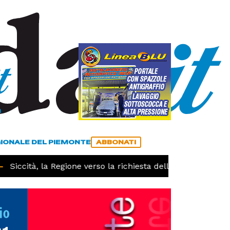
a
ACCEDI
ABBONATI
GIONALE DEL PIEMONTE
ABBONATI
iccità, la Regione verso la richiesta dello stato di calamit