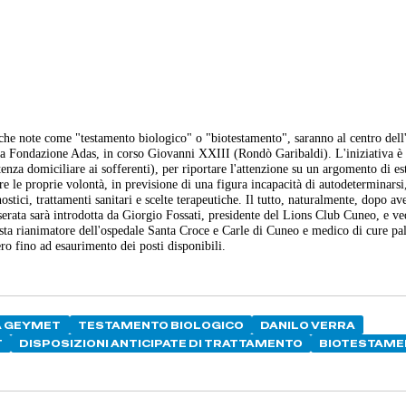
nche note come "testamento biologico" o "biotestamento", saranno al centro dell
lla Fondazione Adas, in corso Giovanni XXIII (Rondò Garibaldi). L'iniziativa 
nza domiciliare ai sofferenti), per riportare l'attenzione su un argomento di e
ere le proprie volontà, in previsione di una figura incapacità di autodeterminarsi
stici, trattamenti sanitari e scelte terapeutiche. Il tutto, naturalmente, dopo av
erata sarà introdotta da Giorgio Fossati, presidente del Lions Club Cuneo, e ve
sista rianimatore dell'ospedale Santa Croce e Carle di Cuneo e medico di cure pal
ro fino ad esaurimento dei posti disponibili.
A GEYMET
TESTAMENTO BIOLOGICO
DANILO VERRA
T
DISPOSIZIONI ANTICIPATE DI TRATTAMENTO
BIOTESTAME