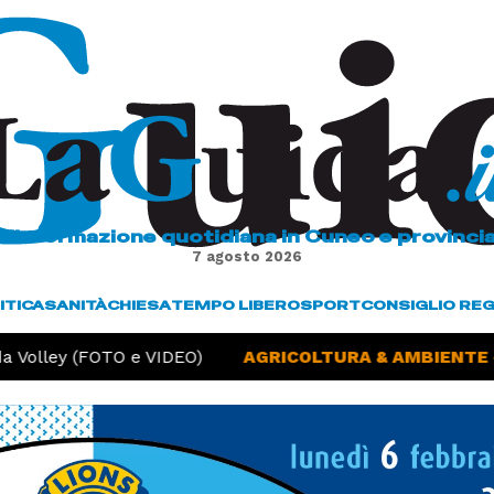
L'informazione quotidiana in Cuneo e provinci
7 agosto 2026
ITICA
SANITÀ
CHIESA
TEMPO LIBERO
SPORT
CONSIGLIO RE
Volley (FOTO e VIDEO)
AGRICOLTURA & AMBIENTE -
S