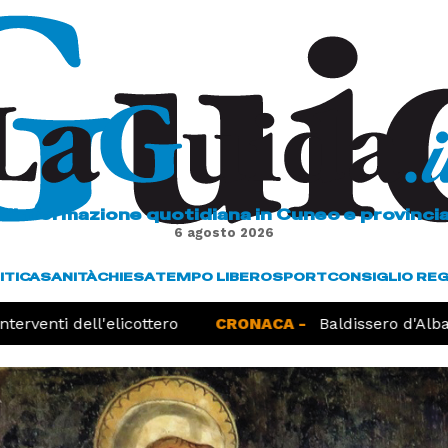
L'informazione quotidiana in Cuneo e provinci
6 agosto 2026
ITICA
SANITÀ
CHIESA
TEMPO LIBERO
SPORT
CONSIGLIO RE
erventi dell'elicottero
CRONACA -
Baldissero d'Alba, 