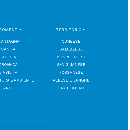
 la
compensa
ccettati
 e,
)
, il santo
altro,
GOMENTI
TERRITORIO
itando
oduce
ONTAGNA
CUNEESE
n Rocco;
SANITÀ
SALUZZESE
a cappella
SCUOLA
MONREGALESE
tanti che
CRONACA
SAVIGLIANESE
a e
VIABILITÀ
FOSSANESE
iene
 copricapo
TURA & AMBIENTE
ALBESE E LANGHE
nvece qui
gli
ARTE
BRA E ROERO
mo indenne
ne è
eolungi.
tano
el dito e
ni durante