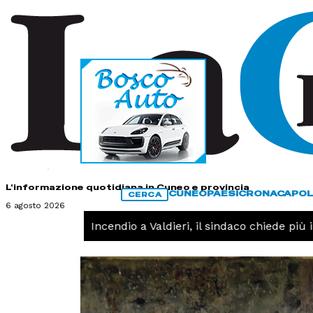
HOME
CONTATTI
L'informazione quotidiana in Cuneo e provincia
CUNEO
PAESI
CRONACA
POL
CERCA
6 agosto 2026
CRONACA -
Incendio a Valdieri, il sindaco chiede più int