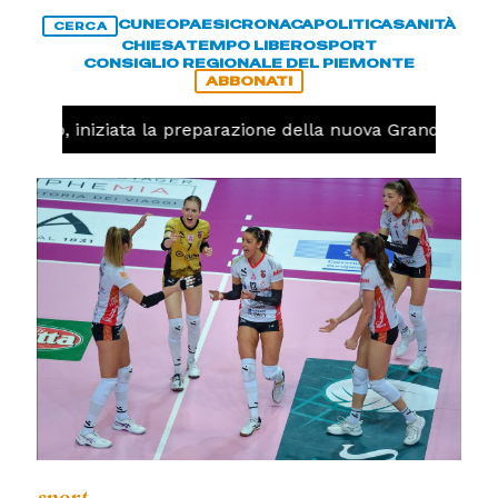
CUNEO
PAESI
CRONACA
POLITICA
SANITÀ
CERCA
CHIESA
TEMPO LIBERO
SPORT
CONSIGLIO REGIONALE DEL PIEMONTE
ABBONATI
llavolo, iniziata la preparazione della nuova Granda Volle