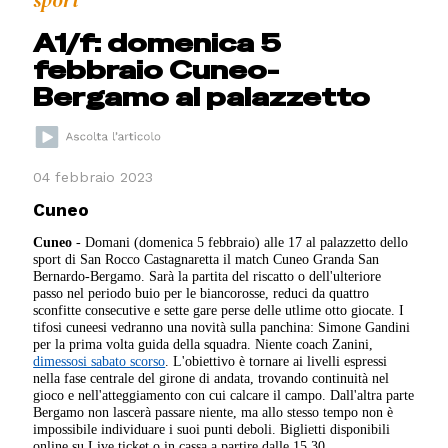
sport
A1/f: domenica 5
febbraio Cuneo-
Bergamo al palazzetto
04 febbraio 2023
Cuneo
Cuneo
- Domani (domenica 5 febbraio) alle 17 al palazzetto dello
sport di San Rocco Castagnaretta il match Cuneo Granda San
Bernardo-Bergamo. Sarà la partita del riscatto o dell'ulteriore
passo nel periodo buio per le biancorosse, reduci da quattro
sconfitte consecutive e sette gare perse delle utlime otto giocate. I
tifosi cuneesi vedranno una novità sulla panchina: Simone Gandini
per la prima volta guida della squadra. Niente coach Zanini,
dimessosi sabato scorso
. L'obiettivo è tornare ai livelli espressi
nella fase centrale del girone di andata, trovando continuità nel
gioco e nell'atteggiamento con cui calcare il campo. Dall'altra parte
Bergamo non lascerà passare niente, ma allo stesso tempo non è
impossibile individuare i suoi punti deboli. Biglietti disponibili
online su Live ticket o in cassa a partire dalle 15,30.