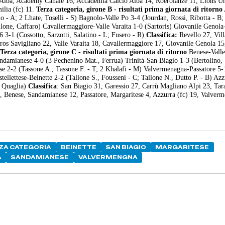
'Alba, Academy Canale 16, Accademia Calcio Alba 14, Roerolanze 11, Lions U
ilia (fc) 11.
Terza categoria, girone B - risultati prima giornata di ritorno
 - A; 2 Lhate, Toselli - S) Bagnolo-Valle Po 3-4 (Jourdan, Rossi, Ribotta - B;
lone, Caffaro) Cavallermaggiore-Valle Varaita 1-0 (Sartoris) Giovanile Genola
 3-1 (Cossotto, Sarzotti, Salatino - L; Fusero - R)
Classifica:
Revello 27, Vil
ros Savigliano 22, Valle Varaita 18, Cavallermaggiore 17, Giovanile Genola 15
.
Terza categoria, girone C - risultati prima giornata di ritorno
Benese-Valle
ndamianese 4-0 (3 Pechenino Mat., Ferrua) Trinità-San Biagio 1-3 (Bertolino,
ese 2-2 (Tassone A., Tassone F. - T; 2 Khalafi - M) Valvermenagna-Passatore 5-
ellettese-Beinette 2-2 (Tallone S., Fousseni - C; Tallone N., Dutto P. - B) Azz
, Quaglia)
Classifica
: San Biagio 31, Garessio 27, Carrù Magliano Alpi 23, Tar
 15, Benese, Sandamianese 12, Passatore, Margaritese 4, Azzurra (fc) 19, Valver
ZA CATEGORIA
BEINETTE
SAN BIAGIO
MARGARITESE
A
SANDAMIANESE
VALVERMENGNA