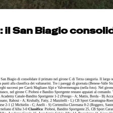
 il San Biagio consoli
l San Biagio di consolidare il primato nel girone C di Terza categoria. Il largo 
a punti alla classifica dei valtanarini. Tre i pareggi di giornata (Benese-Valle St
larghi successi per Carrù Magliano Alpi e Valvermenagna (nella foto). Nel girone
gnasco, nel girone C Piobesi e Bandito Sportgente restano appaiati al comando.
o
Academy Canale-Bandito Sportgente 1-2 (Perego - A; Mattis, Borda - B) Acc
ssano, Rahoui - A; Krubally, Fatty, 2 Mazzitelli - L) CB Sport Caramagna-Roe
se 2-1 (2 Michielin - C; Anelli - S) Cortemilia-Clavesana 0-2 (Roggero, Sani
rneliano d'Alba 3-0
Classifica
: Piobesi, Bandito Sportgente 25, CB Sport Car