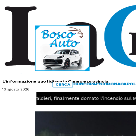
HOME
CONTATTI
L'informazione quotidiana in Cuneo e provincia
CUNEO
PAESI
CRONACA
POL
CERCA
10 agosto 2026
RONACA -
Valdieri, finalmente domato l'incendio sul Mon