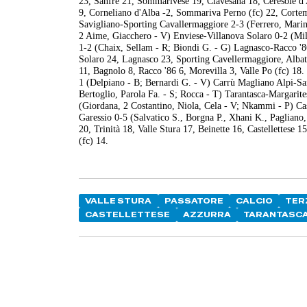
23, Sanfrè 21, Sommarivese 19, Clavesana 18, Ceresole d
9, Corneliano d'Alba -2, Sommariva Perno (fc) 22, Cortem
Savigliano-Sporting Cavallermaggiore 2-3 (Ferrero, Marino
2 Aime, Giacchero - V) Enviese-Villanova Solaro 0-2 (Mil
1-2 (Chaix, Sellam - R; Biondi G. - G) Lagnasco-Racco '86
Solaro 24, Lagnasco 23, Sporting Cavellermaggiore, Albat
11, Bagnolo 8, Racco '86 6, Morevilla 3, Valle Po (fc) 18
1 (Delpiano - B; Bernardi G. - V) Carrù Magliano Alpi-Sa
Bertoglio, Parola Fa. - S; Rocca - T) Tarantasca-Margarit
(Giordana, 2 Costantino, Niola, Cela - V; Nkammi - P) Cast
Garessio 0-5 (Salvatico S., Borgna P., Xhani K., Pagliano
20, Trinità 18, Valle Stura 17, Beinette 16, Castellettese
(fc) 14.
VALLE STURA
PASSATORE
CALCIO
TER
CASTELLETTESE
AZZURRA
TARANTASC