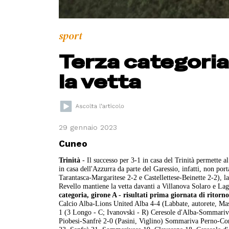
sport
Terza categoria:
la vetta
29 gennaio 2023
Cuneo
Trinità
- Il successo per 3-1 in casa del Trinità permette a
in casa dell'Azzurra da parte del Garessio, infatti, non port
Tarantasca-Margaritese 2-2 e Castellettese-Beinette 2-2), 
Revello mantiene la vetta davanti a Villanova Solaro e La
categoria, girone A - risultati prima giornata di ritorn
Calcio Alba-Lions United Alba 4-4 (Labbate, autorete, Ma
1 (3 Longo - C; Ivanovski - R) Ceresole d'Alba-Sommarive
Piobesi-Sanfrè 2-0 (Pasini, Viglino) Sommariva Perno-Co