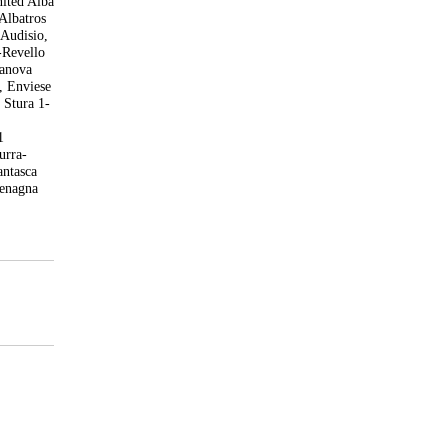
nited Alba
Albatros
 Audisio,
-Revello
lanova
, Enviese
 Stura 1-
1
urra-
antasca
menagna