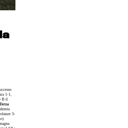
da
successo
ura 1-1,
 B il
Terza
ademia
rolanze 3-
no)
amagna