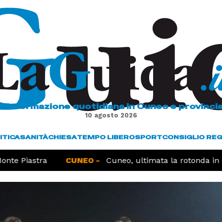
L'informazione quotidiana in Cuneo e provinci
10 agosto 2026
ITICA
SANITÀ
CHIESA
TEMPO LIBERO
SPORT
CONSIGLIO RE
te Piastra
CUNEO -
Cuneo, ultimata la rotonda in co