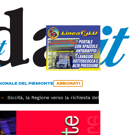
a
ACCEDI
ABBONATI
GIONALE DEL PIEMONTE
ABBONATI
Siccità, la Regione verso la richiesta dello stato di calam