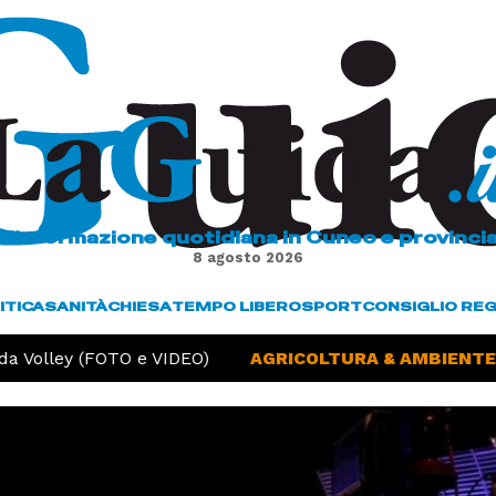
L'informazione quotidiana in Cuneo e provinci
8 agosto 2026
ITICA
SANITÀ
CHIESA
TEMPO LIBERO
SPORT
CONSIGLIO RE
a Volley (FOTO e VIDEO)
AGRICOLTURA & AMBIENTE -