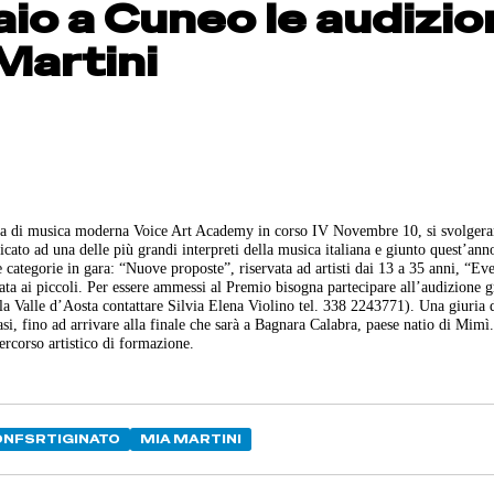
io a Cuneo le audizio
Martini
uola di musica moderna Voice Art Academy in corso IV Novembre 10, si svolgera
cato ad una delle più grandi interpreti della musica italiana e giunto quest’ann
 categorie in gara: “Nuove proposte”, riservata ad artisti dai 13 a 35 anni, “Ev
ta ai piccoli. Per essere ammessi al Premio bisogna partecipare all’audizione g
la Valle d’Aosta contattare Silvia Elena Violino tel. 338 2243771). Una giuria 
 fasi, fino ad arrivare alla finale che sarà a Bagnara Calabra, paese natio di Mimì
ercorso artistico di formazione.
NFSRTIGINATO
MIA MARTINI