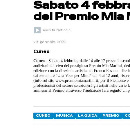
Sabato 4 febbra
del Premio Mia 
28 gennaio 2023
Cuneo
Cuneo
- Sabato 4 febbraio, dalle 14 alle 17 presso la sc
audizioni dal vivo del prestigioso Premio Mia Martini, dedi
edizione con la direzione artistica di Franco Fasano.
Tre le
dai 36 anni e “Una Voce per Mimì” dai 4 ai 12 anni, riserva
(info sul sito www.premiomiamartini.it; per il Piemonte e 
professionisti del settore selezionerà gli artisti nelle varie
ammessi al Premio attraverso l’audizione farà seguito un p
CUNEO
MUSICA
LA GUIDA
PREMIO
CO