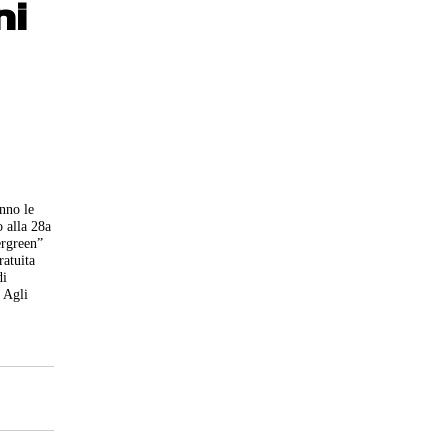
ni
nno le
o alla 28a
ergreen”
ratuita
di
. Agli