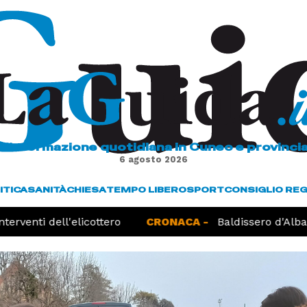
L'informazione quotidiana in Cuneo e provinci
6 agosto 2026
ITICA
SANITÀ
CHIESA
TEMPO LIBERO
SPORT
CONSIGLIO RE
erventi dell'elicottero
CRONACA -
Baldissero d'Alba, 