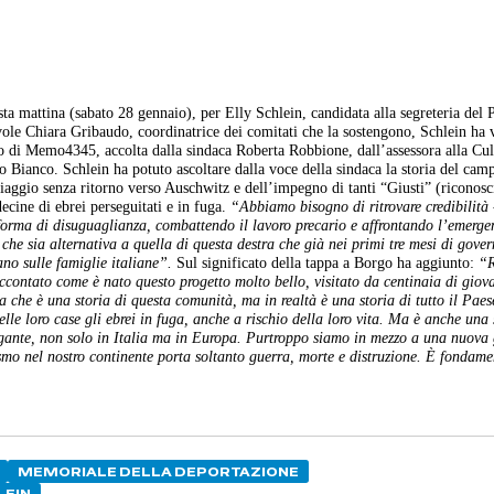
mattina (sabato 28 gennaio), per Elly Schlein, candidata alla segreteria del 
e Chiara Gribaudo, coordinatrice dei comitati che la sostengono, Schlein ha vi
o di Memo4345, accolta dalla sindaca Roberta Robbione, dall’assessora alla Cul
ianco. Schlein ha potuto ascoltare dalla voce della sindaca la storia del cam
iaggio senza ritorno verso Auschwitz e dell’impegno di tanti “Giusti” (riconosc
ecine di ebrei perseguitati e in fuga.
“Abbiamo bisogno di ritrovare credibilità
forma di disuguaglianza, combattendo il lavoro precario e affrontando l’emerge
he sia alternativa a quella di questa destra che già nei primi tre mesi di gove
ano sulle famiglie italiane”.
Sul significato della tappa a Borgo ha aggiunto:
“R
ccontato come è nato questo progetto molto bello, visitato da centinaia di giova
 che è una storia di questa comunità, ma in realtà è una storia di tutto il Pae
lle loro case gli ebrei in fuga, anche a rischio della loro vita. Ma è anche una 
lagante, non solo in Italia ma in Europa. Purtroppo siamo in mezzo a una nuova
mo nel nostro continente porta soltanto guerra, morte e distruzione. È fondame
MEMORIALE DELLA DEPORTAZIONE