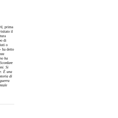
Pd, prima
sitato il
tura
po di
iuti o
 -
ha detto
nza
rno ha
icordare
ni. Si
se. È una
storia di
 guerra
ntale