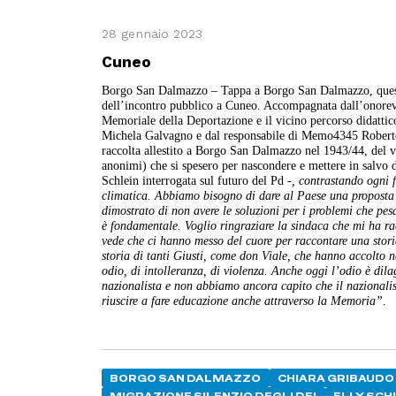
28 gennaio 2023
Cuneo
Borgo San Dalmazzo – Tappa a Borgo San Dalmazzo, questa 
dell’incontro pubblico a Cuneo. Accompagnata dall’onorevol
Memoriale della Deportazione e il vicino percorso didattic
Michela Galvagno e dal responsabile di Memo4345 Roberto B
raccolta allestito a Borgo San Dalmazzo nel 1943/44, del v
anonimi) che si spesero per nascondere e mettere in salvo d
Schlein interrogata sul futuro del Pd
-, contrastando ogni 
climatica. Abbiamo bisogno di dare al Paese una proposta c
dimostrato di non avere le soluzioni per i problemi che pes
è fondamentale. Voglio ringraziare la sindaca che mi ha ra
vede che ci hanno messo del cuore per raccontare una storia
storia di tanti Giusti, come don Viale, che hanno accolto ne
odio, di intolleranza, di violenza. Anche oggi l’odio è di
nazionalista e non abbiamo ancora capito che il nazionalis
riuscire a fare educazione anche attraverso la Memoria”
.
BORGO SAN DALMAZZO
CHIARA GRIBAUDO