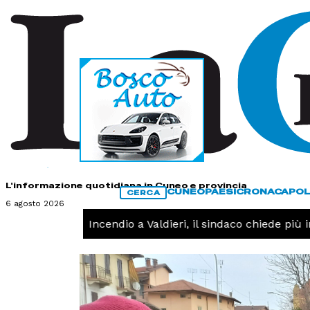
HOME
CONTATTI
L'informazione quotidiana in Cuneo e provincia
CUNEO
PAESI
CRONACA
POL
CERCA
6 agosto 2026
CRONACA -
Incendio a Valdieri, il sindaco chiede più int