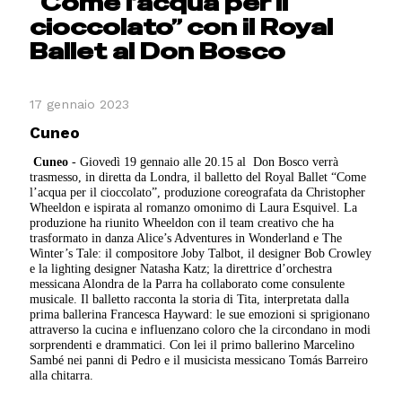
“Come l’acqua per il
cioccolato” con il Royal
Ballet al Don Bosco
17 gennaio 2023
Cuneo
Cuneo
- Giovedì 19 gennaio alle 20.15 al
Don Bosco verrà
trasmesso, in diretta da Londra, il balletto del Royal Ballet “Come
l’acqua per il cioccolato”, produzione coreografata da Christopher
Wheeldon e ispirata al romanzo omonimo di Laura Esquivel. La
produzione ha riunito Wheeldon con il team creativo che ha
trasformato in danza Alice’s Adventures in Wonderland e The
Winter’s Tale: il compositore Joby Talbot, il designer Bob Crowley
e la lighting designer Natasha Katz; la direttrice d’orchestra
messicana Alondra de la Parra ha collaborato come consulente
musicale. Il balletto racconta la storia di Tita, interpretata dalla
prima ballerina Francesca Hayward: le sue emozioni si sprigionano
attraverso la cucina e influenzano coloro che la circondano in modi
sorprendenti e drammatici. Con lei il primo ballerino Marcelino
Sambé nei panni di Pedro e il musicista messicano Tomás Barreiro
alla chitarra.