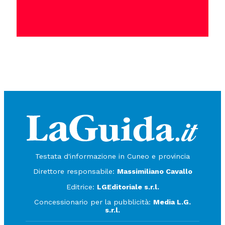
Testata d'informazione in Cuneo e provincia
Direttore responsabile:
Massimiliano Cavallo
Editrice:
LGEditoriale s.r.l.
Concessionario per la pubblicità:
Media L.G.
s.r.l.