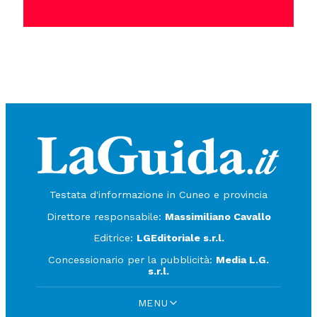
Testata d'informazione in Cuneo e provincia
Direttore responsabile:
Massimiliano Cavallo
Editrice:
LGEditoriale s.r.l.
Concessionario per la pubblicità:
Media L.G.
s.r.l.
MENU