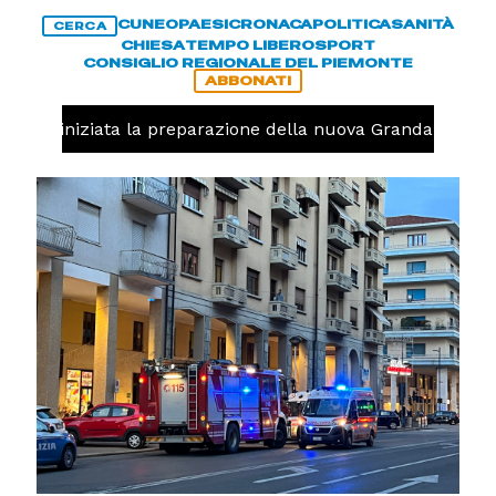
CUNEO
PAESI
CRONACA
POLITICA
SANITÀ
CERCA
CHIESA
TEMPO LIBERO
SPORT
CONSIGLIO REGIONALE DEL PIEMONTE
ABBONATI
avolo, iniziata la preparazione della nuova Granda Volley 