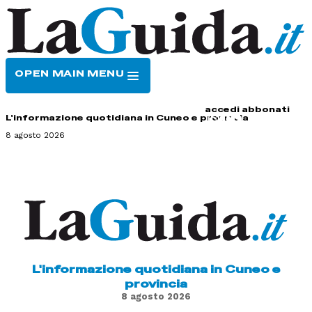
OPEN MAIN MENU
HOME
CONTATTI
accedi
abbonati
L'informazione quotidiana in Cuneo e provincia
8 agosto 2026
L'informazione quotidiana in Cuneo e
provincia
8 agosto 2026