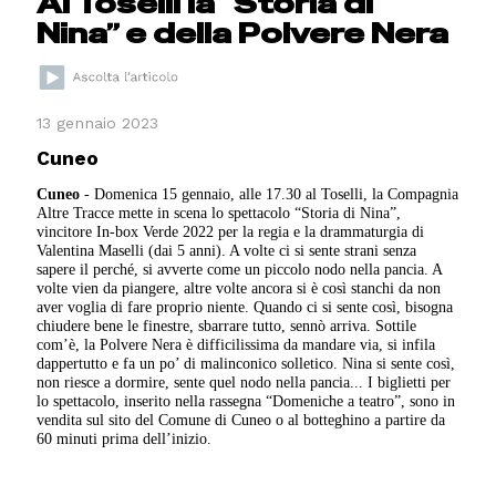
Al Toselli la “Storia di
Nina” e della Polvere Nera
13 gennaio 2023
Cuneo
Cuneo
- Domenica 15 gennaio, alle 17.30 al Toselli, la Compagnia
Altre Tracce mette in scena lo spettacolo “Storia di Nina”,
vincitore In-box Verde 2022 per la regia e la drammaturgia di
Valentina Maselli (dai 5 anni). A volte ci si sente strani senza
sapere il perché, si avverte come un piccolo nodo nella pancia. A
volte vien da piangere, altre volte ancora si è così stanchi da non
aver voglia di fare proprio niente. Quando ci si sente così, bisogna
chiudere bene le finestre, sbarrare tutto, sennò arriva. Sottile
com’è, la Polvere Nera è difficilissima da mandare via, si infila
dappertutto e fa un po’ di malinconico solletico. Nina si sente così,
non riesce a dormire, sente quel nodo nella pancia... I biglietti per
lo spettacolo, inserito nella rassegna “Domeniche a teatro”, sono in
vendita sul sito del Comune di Cuneo o al botteghino a partire da
60 minuti prima dell’inizio.