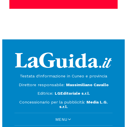
Testata d'informazione in Cuneo e provincia
Direttore responsabile:
Massimiliano Cavallo
Editrice:
LGEditoriale s.r.l.
Concessionario per la pubblicità:
Media L.G.
s.r.l.
MENU