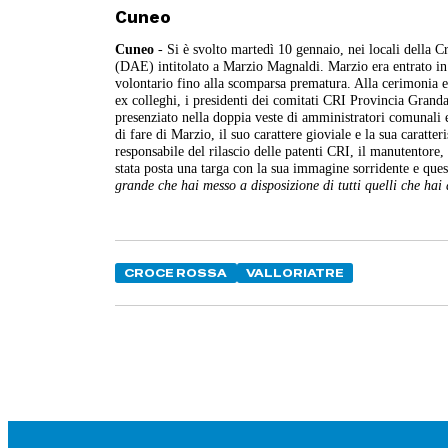
Cuneo
Cuneo
- Si è svolto martedì 10 gennaio, nei locali della 
(DAE) intitolato a Marzio Magnaldi. Marzio era entrato 
volontario fino alla scomparsa prematura. Alla cerimonia 
ex colleghi, i presidenti dei comitati CRI Provincia Grand
presenziato nella doppia veste di amministratori comunali e 
di fare di Marzio, il suo carattere gioviale e la sua caratter
responsabile del rilascio delle patenti CRI, il manutentore
stata posta una targa con la sua immagine sorridente e ques
grande che hai messo a disposizione di tutti quelli che ha
CROCE ROSSA
VALLORIATRE