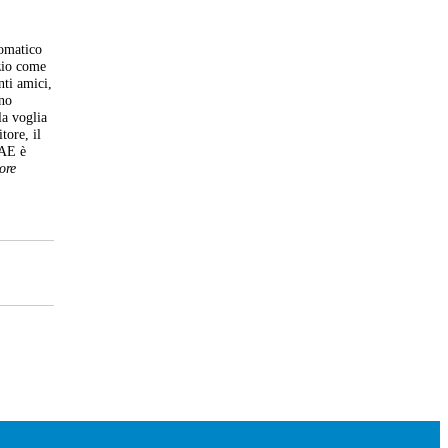
tomatico
zio come
nti amici,
nno
la voglia
tore, il
DAE è
ore