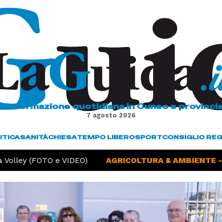
L'informazione quotidiana in Cuneo e provinci
7 agosto 2026
ITICA
SANITÀ
CHIESA
TEMPO LIBERO
SPORT
CONSIGLIO RE
Volley (FOTO e VIDEO)
AGRICOLTURA & AMBIENTE -
S