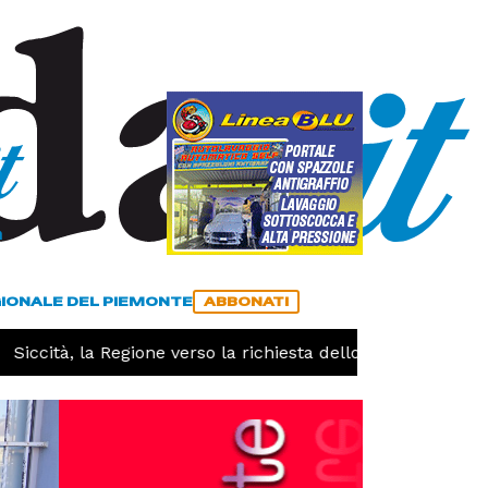
a
ACCEDI
ABBONATI
GIONALE DEL PIEMONTE
ABBONATI
iccità, la Regione verso la richiesta dello stato di calamit