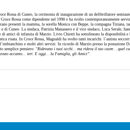
Croce Rossa di Cuneo, la cerimonia di inaugurazione di un defibrillatore semiau
in Croce Rossa come dipendente nel 1990 e ha svolto contemporaneamente servi
erano presenti la mamma, la sorella Monica con Beppe, la compagna Tiziana, ta
a e di Cuneo. La sindaca, Patrizia Manassero e il vice sindaco, Luca Serale, ha
di amici di infanzia di Marzio. Livio Chiotti ha sottolineato la disponibilità e 
istica risata. In Croce Rossa, Magnaldi ha svolto tanti incarichi: l’autista soccorri
, l’imbianchino e molti altri servizi. In ricordo di Marzio presso la postazione 
to semplice pensiero: “
Ridevano i tuoi occhi… ma rideva il tuo cuore… quel cu
i avuto accanto… ieri. E oggi… la Famiglia, gli Amici”
.