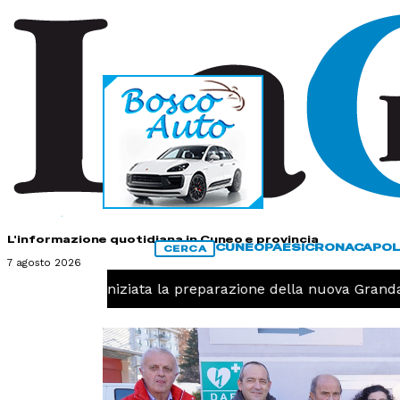
HOME
CONTATTI
L'informazione quotidiana in Cuneo e provincia
CUNEO
PAESI
CRONACA
POL
CERCA
7 agosto 2026
-
Pallavolo, iniziata la preparazione della nuova Granda 