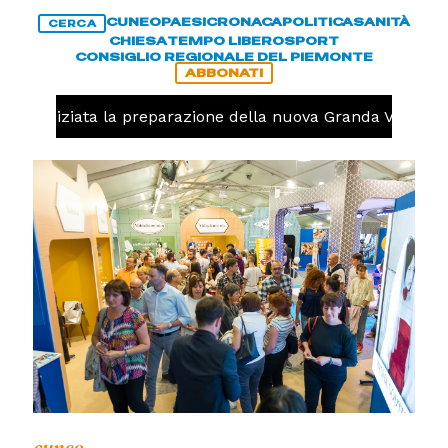
CUNEO
PAESI
CRONACA
POLITICA
SANITÀ
CERCA
CHIESA
TEMPO LIBERO
SPORT
CONSIGLIO REGIONALE DEL PIEMONTE
ABBONATI
olo, iniziata la preparazione della nuova Granda Volley (
cuneo