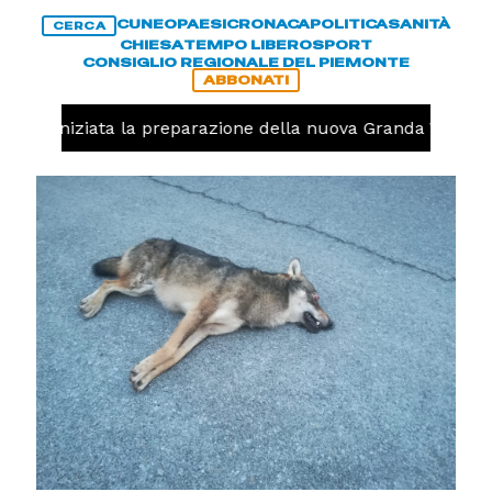
CUNEO
PAESI
CRONACA
POLITICA
SANITÀ
CERCA
CHIESA
TEMPO LIBERO
SPORT
CONSIGLIO REGIONALE DEL PIEMONTE
ABBONATI
volo, iniziata la preparazione della nuova Granda Volley 