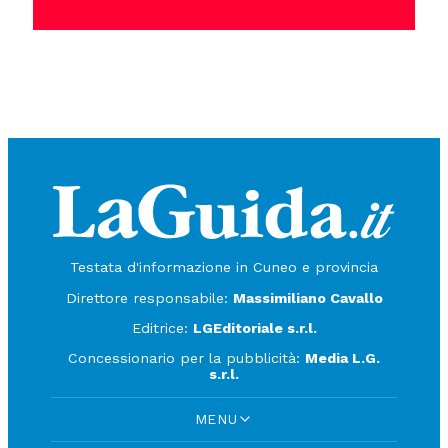
Testata d'informazione in Cuneo e provincia
Direttore responsabile:
Massimiliano Cavallo
Editrice:
LGEditoriale s.r.l.
Concessionario per la pubblicità:
Media L.G.
s.r.l.
MENU