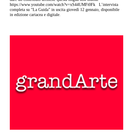
https://www.youtube.com/watch?v=xS44UMFt0Fk L’intervista
completa su “La Guida” in uscita giovedì 12 gennaio, disponibile
in edizione cartacea e digitale.