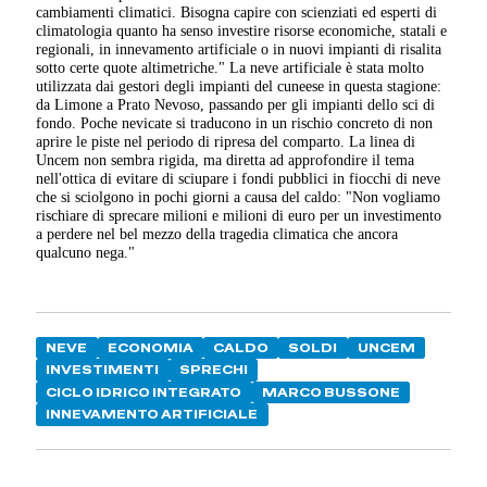
cambiamenti climatici. Bisogna capire con scienziati ed esperti di
climatologia quanto ha senso investire risorse economiche, statali e
regionali, in innevamento artificiale o in nuovi impianti di risalita
sotto certe quote altimetriche." La neve artificiale è stata molto
utilizzata dai gestori degli impianti del cuneese in questa stagione:
da Limone a Prato Nevoso, passando per gli impianti dello sci di
fondo. Poche nevicate si traducono in un rischio concreto di non
aprire le piste nel periodo di ripresa del comparto. La linea di
Uncem non sembra rigida, ma diretta ad approfondire il tema
nell'ottica di evitare di sciupare i fondi pubblici in fiocchi di neve
che si sciolgono in pochi giorni a causa del caldo: "Non vogliamo
rischiare di sprecare milioni e milioni di euro per un investimento
a perdere nel bel mezzo della tragedia climatica che ancora
qualcuno nega."
NEVE
ECONOMIA
CALDO
SOLDI
UNCEM
INVESTIMENTI
SPRECHI
CICLO IDRICO INTEGRATO
MARCO BUSSONE
INNEVAMENTO ARTIFICIALE