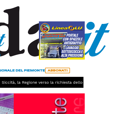
a
ACCEDI
ABBONATI
GIONALE DEL PIEMONTE
ABBONATI
ccità, la Regione verso la richiesta dello stato di calamità