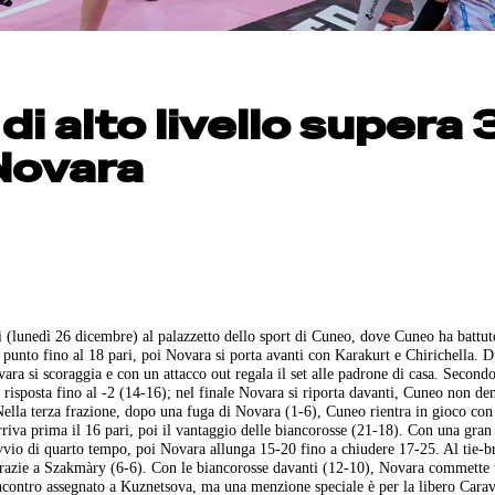
di alto livello supera 
 Novara
gi (lunedì 26 dicembre) al palazzetto dello sport di Cuneo, dove Cuneo ha battut
 punto fino al 18 pari, poi Novara si porta avanti con Karakurt e Chirichella. D
a si scoraggia e con un attacco out regala il set alle padrone di casa. Secondo 
risposta fino al -2 (14-16); nel finale Novara si riporta davanti, Cuneo non d
Nella terza frazione, dopo una fuga di Novara (1-6), Cuneo rientra in gioco con
riva prima il 16 pari, poi il vantaggio delle biancorosse (21-18). Con una gran 
vvio di quarto tempo, poi Novara allunga 15-20 fino a chiudere 17-25. Al tie-br
 grazie a Szakmàry (6-6). Con le biancorosse davanti (12-10), Novara commette 
ncontro assegnato a Kuznetsova, ma una menzione speciale è per la libero Carav