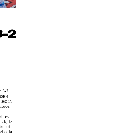
3-2
o 3-2
iop e
set: in
emorde,
difesa,
eak, le
troppi
ello: la