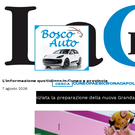
HOME
CONTATTI
L'informazione quotidiana in Cuneo e provincia
CUNEO
PAESI
CRONACA
POL
CERCA
7 agosto 2026
Pallavolo, iniziata la preparazione della nuova Granda V