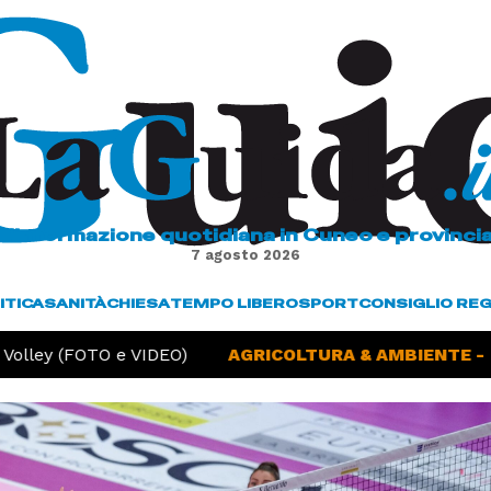
L'informazione quotidiana in Cuneo e provinci
7 agosto 2026
ITICA
SANITÀ
CHIESA
TEMPO LIBERO
SPORT
CONSIGLIO RE
olley (FOTO e VIDEO)
AGRICOLTURA & AMBIENTE -
Si