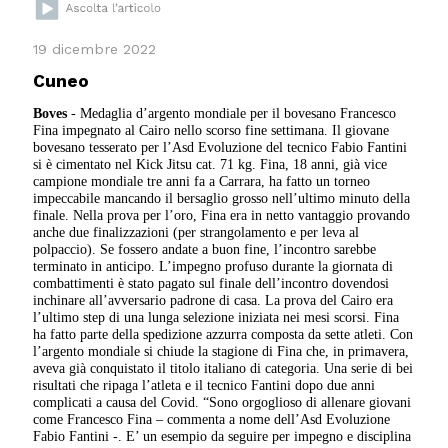
19 dicembre 2022
Cuneo
Boves
- Medaglia d’argento mondiale per il bovesano Francesco
Fina impegnato al Cairo nello scorso fine settimana. Il giovane
bovesano tesserato per l’Asd Evoluzione del tecnico Fabio Fantini
si è cimentato nel Kick Jitsu cat. 71 kg. Fina, 18 anni, già vice
campione mondiale tre anni fa a Carrara, ha fatto un torneo
impeccabile mancando il bersaglio grosso nell’ultimo minuto della
finale. Nella prova per l’oro, Fina era in netto vantaggio provando
anche due finalizzazioni (per strangolamento e per leva al
polpaccio). Se fossero andate a buon fine, l’incontro sarebbe
terminato in anticipo. L’impegno profuso durante la giornata di
combattimenti è stato pagato sul finale dell’incontro dovendosi
inchinare all’avversario padrone di casa. La prova del Cairo era
l’ultimo step di una lunga selezione iniziata nei mesi scorsi. Fina
ha fatto parte della spedizione azzurra composta da sette atleti. Con
l’argento mondiale si chiude la stagione di Fina che, in primavera,
aveva già conquistato il titolo italiano di categoria. Una serie di bei
risultati che ripaga l’atleta e il tecnico Fantini dopo due anni
complicati a causa del Covid. “Sono orgoglioso di allenare giovani
come Francesco Fina – commenta a nome dell’Asd Evoluzione
Fabio Fantini -. E’ un esempio da seguire per impegno e disciplina