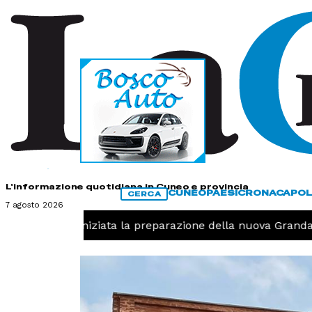
HOME
CONTATTI
L'informazione quotidiana in Cuneo e provincia
CUNEO
PAESI
CRONACA
POL
CERCA
7 agosto 2026
Pallavolo, iniziata la preparazione della nuova Granda V