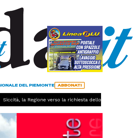
a
ACCEDI
ABBONATI
GIONALE DEL PIEMONTE
ABBONATI
ccità, la Regione verso la richiesta dello stato di calamità