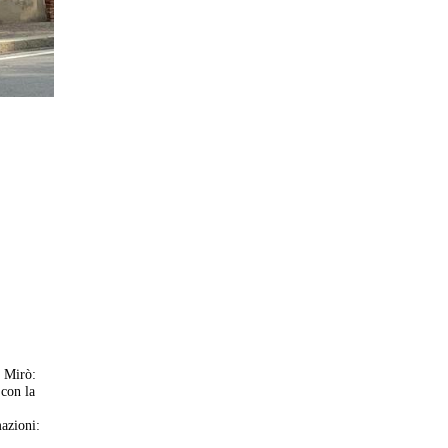
n Mirò:
 con la
mazioni: