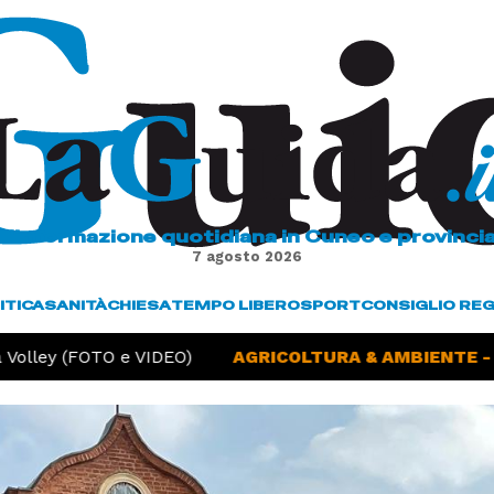
L'informazione quotidiana in Cuneo e provinci
7 agosto 2026
ITICA
SANITÀ
CHIESA
TEMPO LIBERO
SPORT
CONSIGLIO RE
olley (FOTO e VIDEO)
AGRICOLTURA & AMBIENTE -
Si