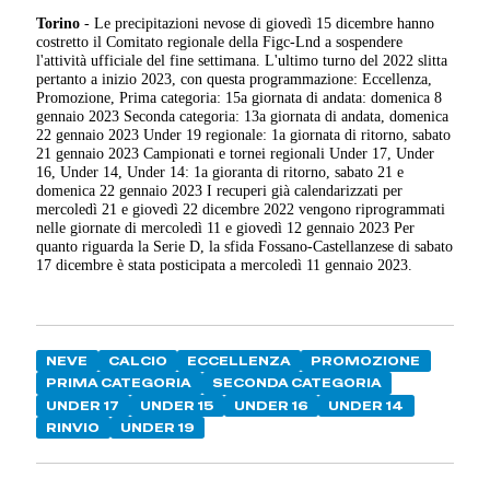
Torino
- Le precipitazioni nevose di giovedì 15 dicembre hanno
costretto il Comitato regionale della Figc-Lnd a sospendere
l'attività ufficiale del fine settimana. L'ultimo turno del 2022 slitta
pertanto a inizio 2023, con questa programmazione: Eccellenza,
Promozione, Prima categoria: 15a giornata di andata: domenica 8
gennaio 2023 Seconda categoria: 13a giornata di andata, domenica
22 gennaio 2023 Under 19 regionale: 1a giornata di ritorno, sabato
21 gennaio 2023 Campionati e tornei regionali Under 17, Under
16, Under 14, Under 14: 1a gioranta di ritorno, sabato 21 e
domenica 22 gennaio 2023 I recuperi già calendarizzati per
mercoledì 21 e giovedì 22 dicembre 2022 vengono riprogrammati
nelle giornate di mercoledì 11 e giovedì 12 gennaio 2023 Per
quanto riguarda la Serie D, la sfida Fossano-Castellanzese di sabato
17 dicembre è stata posticipata a mercoledì 11 gennaio 2023.
NEVE
CALCIO
ECCELLENZA
PROMOZIONE
PRIMA CATEGORIA
SECONDA CATEGORIA
UNDER 17
UNDER 15
UNDER 16
UNDER 14
RINVIO
UNDER 19