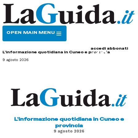
OPEN MAIN MENU
HOME
CONTATTI
accedi
abbonati
L'informazione quotidiana in Cuneo e provincia
9 agosto 2026
L'informazione quotidiana in Cuneo e
provincia
9 agosto 2026