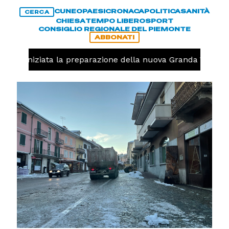
CUNEO
PAESI
CRONACA
POLITICA
SANITÀ
CERCA
CHIESA
TEMPO LIBERO
SPORT
CONSIGLIO REGIONALE DEL PIEMONTE
ABBONATI
volo, iniziata la preparazione della nuova Granda Volley 