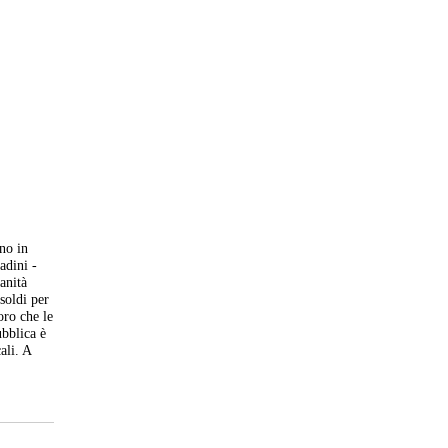
nno in
adini -
anità
soldi per
oro che le
ubblica è
ali. A