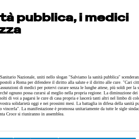
tà pubblica, i medici
azza
o Sanitario Nazionale, uniti nello slogan "Salviamo la sanità pubblica" scendera
toli a Roma per difendere il diritto alla salute e il diritto alle cure. "Cari citt
assunzioni di medici per potervi curare senza le lunghe attese, più soldi per la s
a perché ognuno possa curarsi al meglio nella propria regione. La diminuzione dei 
olti di voi a pagarsi le cure di casa propria e lascerà tanti altri nel limbo di col
ostra solidarietà oggi e nei prossimi mesi. La battaglia in difesa della sanità p
emo vincerla". La manifestazione è promossa unitariamente da tutte le sigle sindac
nta Croce si riuniranno in assemblea.