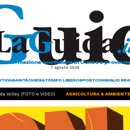
L'informazione quotidiana in Cuneo e provinci
7 agosto 2026
ITICA
SANITÀ
CHIESA
TEMPO LIBERO
SPORT
CONSIGLIO RE
a Volley (FOTO e VIDEO)
AGRICOLTURA & AMBIENTE -