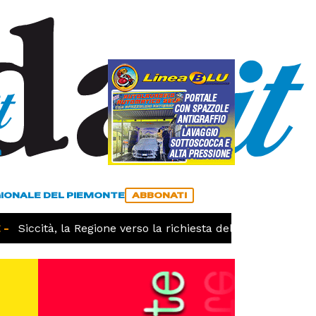
a
ACCEDI
ABBONATI
GIONALE DEL PIEMONTE
ABBONATI
Siccità, la Regione verso la richiesta dello stato di calam