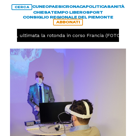
CUNEO
PAESI
CRONACA
POLITICA
SANITÀ
CERCA
CHIESA
TEMPO LIBERO
SPORT
CONSIGLIO REGIONALE DEL PIEMONTE
ABBONATI
uneo, ultimata la rotonda in corso Francia (FOTO)
CR