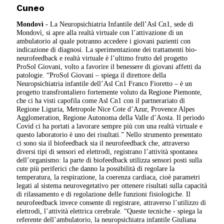
Cuneo
Mondovì -
La Neuropsichiatria Infantile dell’Asl Cn1, sede di
Mondovì, si apre alla realtà virtuale con l’attivazione di un
ambulatorio al quale potranno accedere i giovani pazienti con
indicazione di diagnosi. La sperimentazione dei trattamenti bio-
neurofeedback e realtà virtuale è l’ultimo frutto del progetto
ProSol Giovani, volto a favorire il benessere di giovani affetti da
patologie. “ProSol Giovani – spiega il direttore della
Neuropsichiatria infantile dell’Asl Cn1 Franco Fioretto – è un
progetto transfrontaliero fortemente voluto da Regione Piemonte,
che ci ha visti capofila come Asl Cn1 con il partnerariato di
Regione Liguria, Metropole Nice Cote d’Azur, Provence Alpes
Agglomeration, Regione Autonoma della Valle d’Aosta. Il periodo
Covid ci ha portati a lavorare sempre più con una realtà virtuale e
questo laboratorio è uno dei risultati.” Nello strumento presentato
ci sono sia il biofeedback sia il neurofeedback che, attraverso
diversi tipi di sensori ed elettrodi, registrano l’attività spontanea
dell’organismo: la parte di biofeedback utilizza sensori posti sulla
cute più periferici che danno la possibilità di regolare la
temperatura, la respirazione, la coerenza cardiaca, cioè parametri
legati al sistema neurovegetativo per ottenere risultati sulla capacità
di rilassamento e di regolazione delle funzioni fisiologiche. Il
neurofeedback invece consente di registrare, attraverso l’utilizzo di
elettrodi, l’attività elettrica cerebrale. “Queste tecniche - spiega la
referente dell’ambulatorio, la neuropsichiatra infantile Giuliana