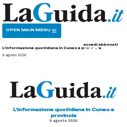
OPEN MAIN MENU
HOME
CONTATTI
accedi
abbonati
L'informazione quotidiana in Cuneo e provincia
9 agosto 2026
L'informazione quotidiana in Cuneo e
provincia
9 agosto 2026