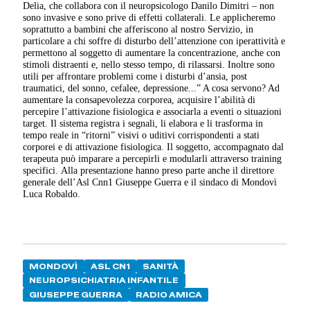
Delia, che collabora con il neuropsicologo Danilo Dimitri – non
sono invasive e sono prive di effetti collaterali. Le applicheremo
soprattutto a bambini che afferiscono al nostro Servizio, in
particolare a chi soffre di disturbo dell’attenzione con iperattività e
permettono al soggetto di aumentare la concentrazione, anche con
stimoli distraenti e, nello stesso tempo, di rilassarsi. Inoltre sono
utili per affrontare problemi come i disturbi d’ansia, post
traumatici, del sonno, cefalee, depressione...” A cosa servono? Ad
aumentare la consapevolezza corporea, acquisire l’abilità di
percepire l’attivazione fisiologica e associarla a eventi o situazioni
target. Il sistema registra i segnali, li elabora e li trasforma in
tempo reale in “ritorni” visivi o uditivi corrispondenti a stati
corporei e di attivazione fisiologica. Il soggetto, accompagnato dal
terapeuta può imparare a percepirli e modularli attraverso training
specifici. Alla presentazione hanno preso parte anche il direttore
generale dell’Asl Cnn1 Giuseppe Guerra e il sindaco di Mondovì
Luca Robaldo.
MONDOVÌ
ASL CN1
SANITÀ
NEUROPSICHIATRIA INFANTILE
GIUSEPPE GUERRA
RADIO AMICA