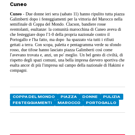
Cuneo
Cuneo
- Due donne ieri sera (sabato 11) hanno ripulito tutta piazza
Galimberti dopo i festeggiamenti per la vittoria del Marocco nella
semifinale di Coppa del Mondo. Clacson, bandiere rosse
sventolanti, esultanze: la comunità marocchina di Cuneo aveva di
che festeggiare dopo l'1-0 della propria nazionale contro il
Portogallo e l'ha fatto, ma dopo ha spazzato via tutti i rifiuti
gettati a terra. Con scopa, paletta e pentagramma verde su sfondo
rosso, due tifose hanno lasciato piazza Galimberti così come
l'avevano trovata e, anzi, un po' meglio. Un bel gesto di civiltà, di
rispetto degli spazi comuni, una bella impresa davvero sportiva che
esalta ancor di più l'impresa sul campo della nazionale di Hakimi e
compagni.
COPPA DEL MONDO
PIAZZA
DONNE
PULIZIA
FESTEGGIAMENTI
MAROCCO
PORTOGALLO