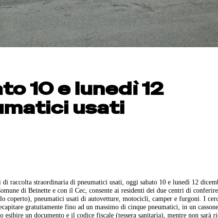
o 10 e lunedì 12
umatici usati
di raccolta straordinaria di pneumatici usati, oggi sabato 10 e lunedì 12 dicem
omune di Beinette e con il Cec, consente ai residenti dei due centri di conferir
olo coperto), pneumatici usati di autovetture, motocicli, camper e furgoni. I cer
recapitare gratuitamente fino ad un massimo di cinque pneumatici, in un casson
io esibire un documento e il codice fiscale (tessera sanitaria), mentre non sarà ri