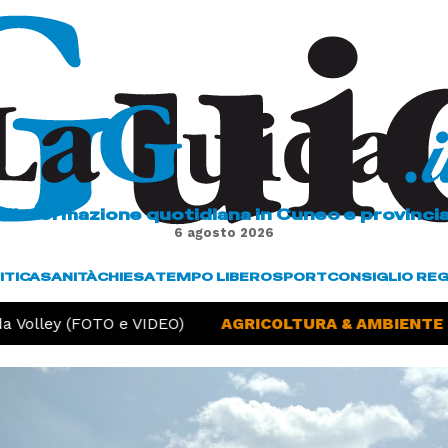
L'informazione quotidiana in Cuneo e provinci
6 agosto 2026
ITICA
SANITÀ
CHIESA
TEMPO LIBERO
SPORT
CONSIGLIO RE
Volley (FOTO e VIDEO)
AGRICOLTURA & AMBIENTE -