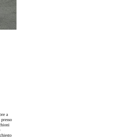
bre a
e presso
chioni
e
chiesto