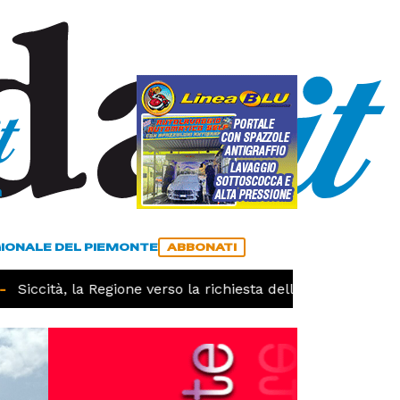
a
ACCEDI
ABBONATI
GIONALE DEL PIEMONTE
ABBONATI
Siccità, la Regione verso la richiesta dello stato di calamit