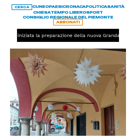
CUNEO
PAESI
CRONACA
POLITICA
SANITÀ
CERCA
CHIESA
TEMPO LIBERO
SPORT
CONSIGLIO REGIONALE DEL PIEMONTE
ABBONATI
avolo, iniziata la preparazione della nuova Granda Volley