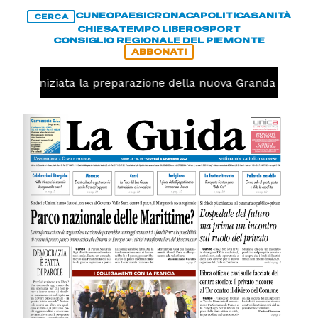
CUNEO
PAESI
CRONACA
POLITICA
SANITÀ
CERCA
CHIESA
TEMPO LIBERO
SPORT
CONSIGLIO REGIONALE DEL PIEMONTE
ABBONATI
avolo, iniziata la preparazione della nuova Granda Volley 