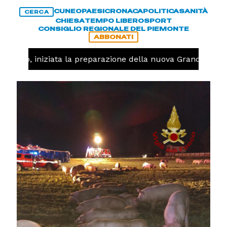
CUNEO
PAESI
CRONACA
POLITICA
SANITÀ
CERCA
CHIESA
TEMPO LIBERO
SPORT
CONSIGLIO REGIONALE DEL PIEMONTE
ABBONATI
lavolo, iniziata la preparazione della nuova Granda Volle