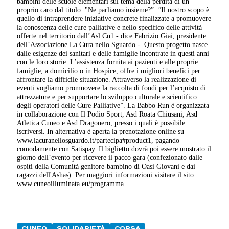
bambini delle scuole elementari sul tema della perdita di un
proprio caro dal titolo: "Ne parliamo insieme?”.
"
Il nostro scopo è
quello di intraprendere iniziative concrete finalizzate a promuovere
la conoscenza delle cure palliative e nello specifico delle attività
offerte nel territorio dall’Asl Cn1 - dice Fabrizio Giai, presidente
dell’Associazione La Cura nello Sguardo -. Questo progetto nasce
dalle esigenze dei sanitari e delle famiglie incontrate in questi anni
con le loro storie. L’assistenza fornita ai pazienti e alle proprie
famiglie, a domicilio o in Hospice, offre i migliori benefici per
affrontare la difficile situazione. Attraverso la realizzazione di
eventi vogliamo promuovere la raccolta di fondi per l’acquisto di
attrezzature e per supportare lo sviluppo culturale e scientifico
degli operatori delle Cure Palliative”.
La Babbo Run è organizzata
in collaborazione con Il Podio Sport, Asd Roata Chiusani, Asd
Atletica Cuneo e Asd Dragonero, presso i quali è possibile
iscriversi. In alternativa è aperta la prenotazione online su
www.lacuranellosguardo.it/partecipa#product1, pagando
comodamente con Satispay. Il biglietto dovrà poi essere mostrato il
giorno dell’evento per ricevere il pacco gara (confezionato dalle
ospiti della Comunità genitore-bambino di Oasi Giovani e dai
ragazzi dell'Ashas).
Per maggiori informazioni visitare il sito
www.cuneoilluminata.eu/programma.
CUNEO
SOLIDARIETÀ
CORSA