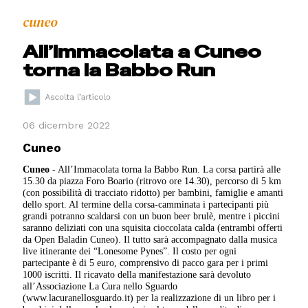
cuneo
All’Immacolata a Cuneo
torna la Babbo Run
06 dicembre 2022
Cuneo
Cuneo
- All’Immacolata torna la Babbo Run. La corsa partirà a
lle
15.30 da piazza Foro Boario (ritrovo ore 14.30)
, percorso di 5 km
(con possibilità di tracciato ridotto) per bambini, famiglie e amanti
dello sport. Al termine della corsa-camminata i partecipanti più
grandi potranno scaldarsi con un buon beer brulè, mentre i piccini
saranno deliziati con una squisita cioccolata calda (entrambi offerti
da Open Baladin Cuneo). Il tutto sarà accompagnato dalla musica
live itinerante dei “Lonesome Pynes”. Il costo per ogni
partecipante è di 5 euro, comprensivo di pacco gara per i primi
1000 iscritti. Il ricavato della manifestazione sarà devoluto
all’Associazione La Cura nello Sguardo
(www.lacuranellosguardo.it) per la realizzazione di un libro per i