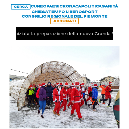
CUNEO
PAESI
CRONACA
POLITICA
SANITÀ
CERCA
CHIESA
TEMPO LIBERO
SPORT
CONSIGLIO REGIONALE DEL PIEMONTE
ABBONATI
volo, iniziata la preparazione della nuova Granda Volley (