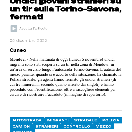
Undici giovani stranieri su
un tir sulla Torino-Savona,
fermati
05 dicembre 2022
Cuneo
Mondovì
- Nella mattinata di oggi (lunedì 5 novembre) undici
migranti sono stati scoperti su un tir nella zona di Mondovì, in
un’area di servizio lungo l’autostrada Torino-Savona. L’autista del
mezzo pesante, quando si è accorto della situazione, ha chiamato la
Polizia stradale: gli agenti hanno fermato gli undici stranieri (di
cui tre minorenni, secondo quanto riferito dai singoli) e hanno
proceduto con l’identificazione, oltre a raccogliere elementi per
cercare di ricostruire l’accaduto (immagine di repertorio).
AUTOSTRADA
MIGRANTI
STRADALE
POLIZIA
CAMION
STRANIERI
CONTROLLO
MEZZO