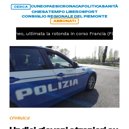
CUNEO
PAESI
CRONACA
POLITICA
SANITÀ
CERCA
CHIESA
TEMPO LIBERO
SPORT
CONSIGLIO REGIONALE DEL PIEMONTE
ABBONATI
 -
Cuneo, ultimata la rotonda in corso Francia (FOTO)
cronaca