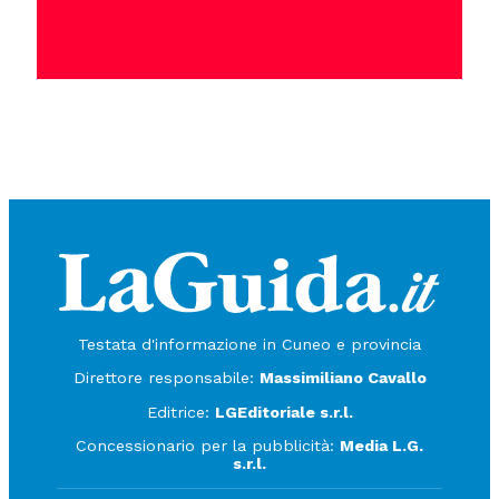
Testata d'informazione in Cuneo e provincia
Direttore responsabile:
Massimiliano Cavallo
Editrice:
LGEditoriale s.r.l.
Concessionario per la pubblicità:
Media L.G.
s.r.l.