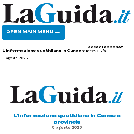
OPEN MAIN MENU
HOME
CONTATTI
accedi
abbonati
L'informazione quotidiana in Cuneo e provincia
8 agosto 2026
L'informazione quotidiana in Cuneo e
provincia
8 agosto 2026