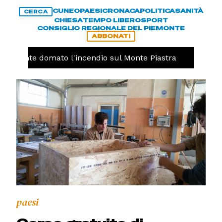
CUNEO
PAESI
CRONACA
POLITICA
SANITÀ
CERCA
CHIESA
TEMPO LIBERO
SPORT
CONSIGLIO REGIONALE DEL PIEMONTE
ABBONATI
inalmente domato l'incendio sul Monte Piastra
CUNEO 
paesi