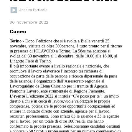
30 novembre 2022
Cuneo
Torino
- Dopo l’edizione che si è svolta a Biella venerdì 25
novembre, visitata da oltre 500persone, è tutto pronto per il ritorno
in presenza di IOLAVORO a Torino. La 58esima edizione si
svolge dal 30 novembre al 1 dicembre, dalle 10.00 alle 18.00, al
Lingotto Fiere di Torino.
Il più importante evento a livello regionale e nazionale, che
promuove il lavoro efavorisce l’incontro tra richiesta di
occupazione da parte delle persone e ricerca dipersonale da parte
delle aziende, è organizzato dall’Assessorato regionale al
Lavoroguidato da Elena Chiorino per il tramite di Agenzia
Piemonte Lavoro, ente strumentale di Regione Piemonte.
L’evento
L’edizione 2022 si intitola “C’è posto per te”: un invito
diretto a chi è in cerca di lavoro,vuole valorizzare le proprie
competenze, potenziare le proprie opportunità occupazionali ed
entrare in contatto diretto con aziende, agenzie per il lavoro,
recruiter, professionisti. Sono infatti 83 le aziende e 33 le agenzie
per il lavoro, per un totale di oltre 100 realtà, che hanno
confermato la propria presenza. Selezioneranno candidati destinati
a coprire 6.582 profili professionali per un numero complessivo di