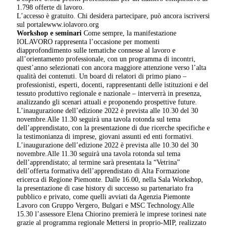
1.798 offerte di lavoro.
L’accesso è gratuito. Chi desidera partecipare, può ancora iscriversi
sul portalewww.iolavoro.org
Workshop e seminari
Come sempre, la manifestazione
IOLAVORO rappresenta l’occasione per momenti
diapprofondimento sulle tematiche connesse al lavoro e
all’orientamento professionale, con un programma di incontri,
quest’anno selezionati con ancora maggiore attenzione verso l’alta
qualità dei contenuti. Un board di relatori di primo piano –
professionisti, esperti, docenti, rappresentanti delle istituzioni e del
tessuto produttivo regionale e nazionale – interverrà in presenza,
analizzando gli scenari attuali e proponendo prospettive future.
L’inaugurazione dell’edizione 2022 è prevista alle 10.30 del 30
novembre.Alle 11.30 seguirà una tavola rotonda sul tema
dell’apprendistato, con la presentazione di due ricerche specifiche e
la testimonianza di imprese, giovani assunti ed enti formativi.
L’inaugurazione dell’edizione 2022 è prevista alle 10.30 del 30
novembre.Alle 11.30 seguirà una tavola rotonda sul tema
dell’apprendistato; al termine sarà presentata la “Vetrina”
dell’offerta formativa dell’apprendistato di Alta Formazione
ericerca di Regione Piemonte. Dalle 16.00, nella Sala Workshop,
la presentazione di case history di successo su partenariato fra
pubblico e privato, come quelli avviati da Agenzia Piemonte
Lavoro con Gruppo Vergero, Bulgari e MSC Technology.Alle
15.30 l’assessore Elena Chiorino premierà le imprese torinesi nate
grazie al programma regionale Mettersi in proprio-MIP, realizzato