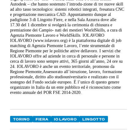
Autodesk – che hanno sostenuto l’introdu-zione di tre nuove skill
ad alto tasso tecnologico: sistemi robotici integrati, fresatura CNC
e progettazione meccanica CAD. Appuntamento dunque al
padiglione 3 di Lingotto Fiere, e nella Sala Azzurra dove alle
17.30 del 1 dicembre si svolgerà la cerimonia di chiusura e
premiazione dei Campio- nati dei mestieri WorldSkills, a cura di
Agenzia Piemonte Lavoro e WorldSkills. IOLAVORO
IOLAVORO (www.iolavoro.org) è la piattaforma digitale di job
matching di Agenzia Piemonte Lavoro, l’ente strumentale di
Regione Piemonte per le politiche attive dellavoro. I servizi che
IOLAVORO offre ad aziende in cerca di personale e persone in
cerca di lavoro sono sempre attivi, 365 giorni all’anno, 24 ore su
24. IOLAVORO è anche un evento territoriale, promosso da
Regione Piemonte,Assessorato all’istruzione, lavoro, formazione
professionale, diritto allo studiouniversitario e realizzato con il
sostegno del Fondo sociale europeo. È l’unico di questo genere
organizzato in Italia da un ente pubblico ed è riconosciuto come
evento annuale del POR FSE 2014-2020.
TORINO
FIERA
IO LAVORO
LINGOTTO