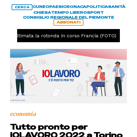
CUNEO
PAESI
CRONACA
POLITICA
SANITÀ
CERCA
CHIESA
TEMPO LIBERO
SPORT
CONSIGLIO REGIONALE DEL PIEMONTE
ABBONATI
eo, ultimata la rotonda in corso Francia (FOTO)
CRO
economia
Tutto pronto per
IOLAVORO 2022 a Torino