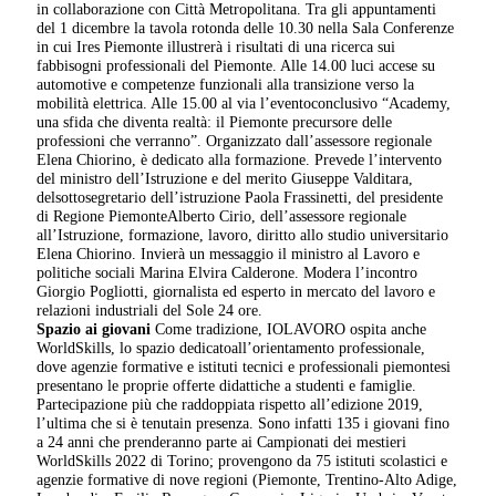
in collaborazione con Città Metropolitana. Tra gli appuntamenti
del 1 dicembre la tavola rotonda delle 10.30 nella Sala Conferenze
in cui Ires Piemonte illustrerà i risultati di una ricerca sui
fabbisogni professionali del Piemonte. Alle 14.00 luci accese su
automotive e competenze funzionali alla transizione verso la
mobilità elettrica. Alle 15.00 al via l’eventoconclusivo “Academy,
una sfida che diventa realtà: il Piemonte precursore delle
professioni che verranno”. Organizzato dall’assessore regionale
Elena Chiorino, è dedicato alla formazione. Prevede l’intervento
del ministro dell’Istruzione e del merito Giuseppe Valditara,
delsottosegretario dell’istruzione Paola Frassinetti, del presidente
di Regione PiemonteAlberto Cirio, dell’assessore regionale
all’Istruzione, formazione, lavoro, diritto allo studio universitario
Elena Chiorino. Invierà un messaggio il ministro al Lavoro e
politiche sociali Marina Elvira Calderone. Modera l’incontro
Giorgio Pogliotti, giornalista ed esperto in mercato del lavoro e
relazioni industriali del Sole 24 ore.
Spazio ai giovani
Come tradizione, IOLAVORO ospita anche
WorldSkills, lo spazio dedicatoall’orientamento professionale,
dove agenzie formative e istituti tecnici e professionali piemontesi
presentano le proprie offerte didattiche a studenti e famiglie.
Partecipazione più che raddoppiata rispetto all’edizione 2019,
l’ultima che si è tenutain presenza. Sono infatti 135 i giovani fino
a 24 anni che prenderanno parte ai Campionati dei mestieri
WorldSkills 2022 di Torino; provengono da 75 istituti scolastici e
agenzie formative di nove regioni (Piemonte, Trentino-Alto Adige,