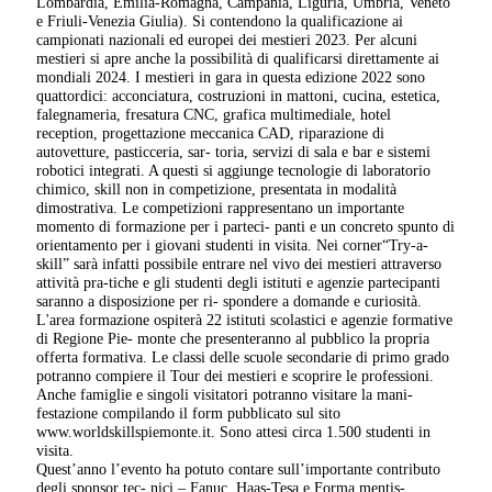
Lombardia, Emilia-Romagna, Campania, Liguria, Umbria, Veneto
e Friuli-Venezia Giulia). Si contendono la qualificazione ai
campionati nazionali ed europei dei mestieri 2023. Per alcuni
mestieri si apre anche la possibilità di qualificarsi direttamente ai
mondiali 2024. I mestieri in gara in questa edizione 2022 sono
quattordici: acconciatura, costruzioni in mattoni, cucina, estetica,
falegnameria, fresatura CNC, grafica multimediale, hotel
reception, progettazione meccanica CAD, riparazione di
autovetture, pasticceria, sar- toria, servizi di sala e bar e sistemi
robotici integrati. A questi si aggiunge tecnologie di laboratorio
chimico, skill non in competizione, presentata in modalità
dimostrativa. Le competizioni rappresentano un importante
momento di formazione per i parteci- panti e un concreto spunto di
orientamento per i giovani studenti in visita. Nei corner“Try-a-
skill” sarà infatti possibile entrare nel vivo dei mestieri attraverso
attività pra-tiche e gli studenti degli istituti e agenzie partecipanti
saranno a disposizione per ri- spondere a domande e curiosità.
L'area formazione ospiterà 22 istituti scolastici e agenzie formative
di Regione Pie- monte che presenteranno al pubblico la propria
offerta formativa. Le classi delle scuole secondarie di primo grado
potranno compiere il Tour dei mestieri e scoprire le professioni.
Anche famiglie e singoli visitatori potranno visitare la mani-
festazione compilando il form pubblicato sul sito
www.worldskillspiemonte.it. Sono attesi circa 1.500 studenti in
visita.
Quest’anno l’evento ha potuto contare sull’importante contributo
degli sponsor tec- nici – Fanuc, Haas-Tesa e Forma mentis-