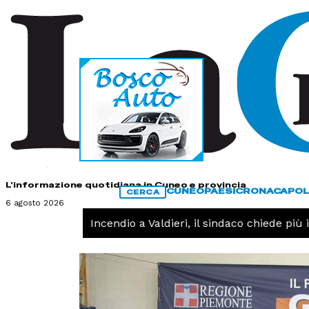
HOME
CONTATTI
L'informazione quotidiana in Cuneo e provincia
CUNEO
PAESI
CRONACA
POL
CERCA
6 agosto 2026
CRONACA -
Incendio a Valdieri, il sindaco chiede più int