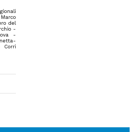
gionali
, Marco
ero del
rchio -
nova -
netta-
 Corri