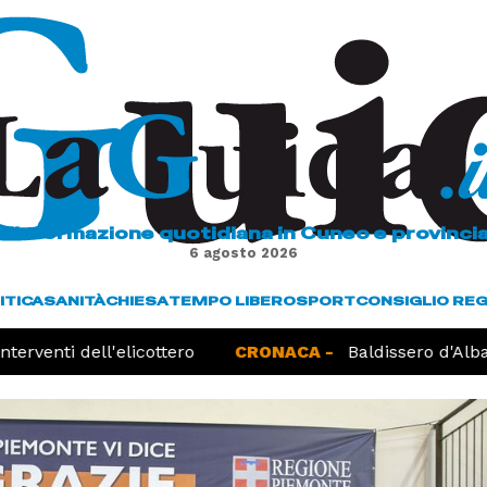
L'informazione quotidiana in Cuneo e provinci
6 agosto 2026
ITICA
SANITÀ
CHIESA
TEMPO LIBERO
SPORT
CONSIGLIO RE
erventi dell'elicottero
CRONACA -
Baldissero d'Alba, 