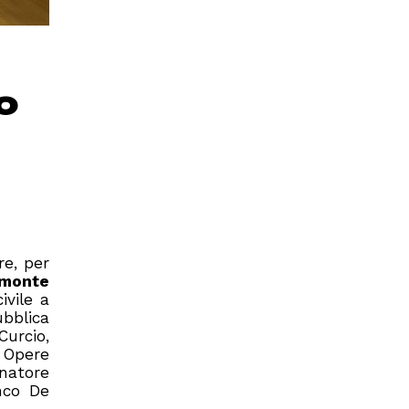
o
re, per
emonte
ivile a
ubblica
Curcio,
, Opere
inatore
anco De