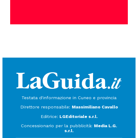
Testata d'informazione in Cuneo e provincia
Direttore responsabile:
Massimiliano Cavallo
Editrice:
LGEditoriale s.r.l.
Concessionario per la pubblicità:
Media L.G.
s.r.l.