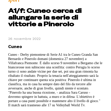
sport
A1/f: Cuneo cerca di
allungare la serie di
vittorie a Pinerolo
26 novembre 2022
Cuneo
Cuneo - Derby piemontese di Serie A1 tra le Cuneo Granda San
Bernardo e Pinerolo domani (domenica 27 novembre) a
Villafranca Piemonte. É dallo scorso 9 novembre a Bergamo che le
biancorosse non subiscono una sconfitta: contro Perugia lo scorso
turno ci sono andate vicine per due set, poi una gran rimonta ha
ribaltato il risultato. Proprio la tenacia nell'atteggiamento sarà la
chiave per continuare questa scia positiva: Pinerolo è ultima in
classifica, ma in casa ha sempre dato del filo da torcere alle
avversarie, anche di gran livello, quindi niente è scontato.
"Pinerolo ha una buona ricezione, - analizza Sara Caruso -
dovremo spingere in battuta, a muro e in difesa. L'obiettivo è
portare a casa punti possibile e mantenere alto il livello di gioco."
Il match sarà trasmesso alle 17 su Volleyball World Tv.