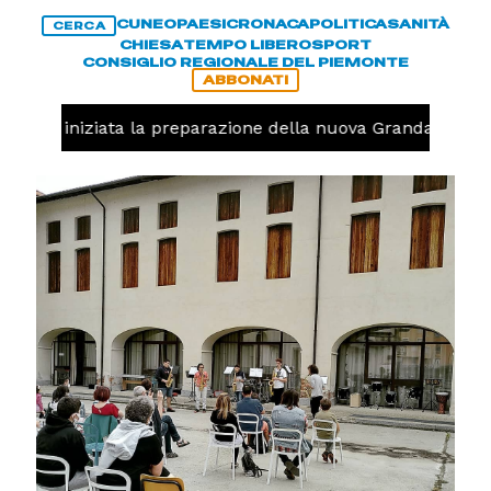
CUNEO
PAESI
CRONACA
POLITICA
SANITÀ
CERCA
CHIESA
TEMPO LIBERO
SPORT
CONSIGLIO REGIONALE DEL PIEMONTE
ABBONATI
avolo, iniziata la preparazione della nuova Granda Volley