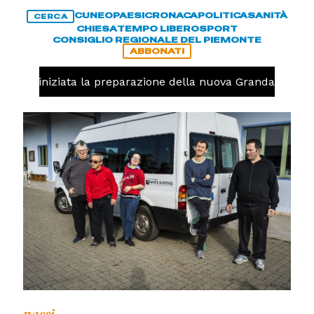
CUNEO
PAESI
CRONACA
POLITICA
SANITÀ
CERCA
CHIESA
TEMPO LIBERO
SPORT
CONSIGLIO REGIONALE DEL PIEMONTE
ABBONATI
avolo, iniziata la preparazione della nuova Granda Volley 
paesi