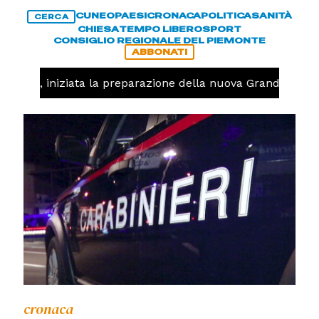
CUNEO
PAESI
CRONACA
POLITICA
SANITÀ
CERCA
CHIESA
TEMPO LIBERO
SPORT
CONSIGLIO REGIONALE DEL PIEMONTE
ABBONATI
lavolo, iniziata la preparazione della nuova Granda Volle
cronaca