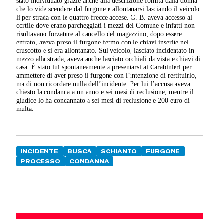
stato individuato grazie anche alla descrizione fornita dalla donna
che lo vide scendere dal furgone e allontanarsi lasciando il veicolo
lì per strada con le quattro frecce accese. G. B. aveva accesso al
cortile dove erano parcheggiati i mezzi del Comune e infatti non
risultavano forzature al cancello del magazzino; dopo essere
entrato, aveva preso il furgone fermo con le chiavi inserite nel
cruscotto e si era allontanato. Sul veicolo, lasciato incidentato in
mezzo alla strada, aveva anche lasciato occhiali da vista e chiavi di
casa. È stato lui spontaneamente a presentarsi ai Carabinieri per
ammettere di aver preso il furgone con l’intenzione di restituirlo,
ma di non ricordare nulla dell’incidente. Per lui l’accusa aveva
chiesto la condanna a un anno e sei mesi di reclusione, mentre il
giudice lo ha condannato a sei mesi di reclusione e 200 euro di
multa.
INCIDENTE
BUSCA
SCHIANTO
FURGONE
PROCESSO
CONDANNA