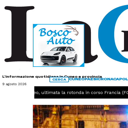
HOME
CONTATTI
L'informazione quotidiana in Cuneo e provincia
CUNEO
PAESI
CRONACA
POL
CERCA
9 agosto 2026
UNEO -
Cuneo, ultimata la rotonda in corso Francia (FOT