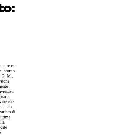
to:
 mentre me
o intorno
. G. M.,
ssione
mente
raversava
mprare
rsone che
 andando
parlato di
vittima
lla
poste
e