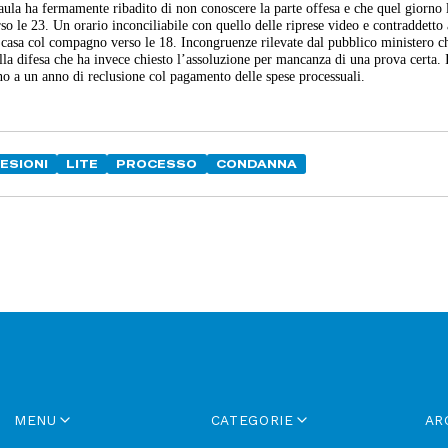
 aula ha fermamente ribadito di non conoscere la parte offesa e che quel giorno 
o le 23. Un orario inconciliabile con quello delle riprese video e contraddetto
a a casa col compagno verso le 18. Incongruenze rilevate dal pubblico ministero c
lla difesa che ha invece chiesto l’assoluzione per mancanza di una prova certa. 
no a un anno di reclusione col pagamento delle spese processuali.
ESIONI
LITE
PROCESSO
CONDANNA
MENU
CATEGORIE
AR