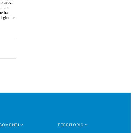
lo aveva
 anche
he ha
Il giudice
GOMENTI
TERRITORIO