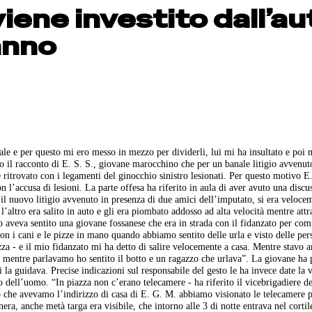
viene investito dall’au
anno
le e per questo mi ero messo in mezzo per dividerli, lui mi ha insultato e poi
to il racconto di E. S. S., giovane marocchino che per un banale litigio avvenut
è ritrovato con i legamenti del ginocchio sinistro lesionati. Per questo motivo E
n l’accusa di lesioni. La parte offesa ha riferito in aula di aver avuto una discu
il nuovo litigio avvenuto in presenza di due amici dell’imputato, si era veloce
l’altro era salito in auto e gli era piombato addosso ad alta velocità mentre att
 lo aveva sentito una giovane fossanese che era in strada con il fidanzato per co
con i cani e le pizze in mano quando abbiamo sentito delle urla e visto delle pe
azza - e il mio fidanzato mi ha detto di salire velocemente a casa. Mentre stavo
e mentre parlavamo ho sentito il botto e un ragazzo che urlava”. La giovane ha 
la guidava. Precise indicazioni sul responsabile del gesto le ha invece date la 
o dell’uomo. “In piazza non c’erano telecamere - ha riferito il vicebrigadiere de
o che avevamo l’indirizzo di casa di E. G. M. abbiamo visionato le telecamere 
era, anche metà targa era visibile, che intorno alle 3 di notte entrava nel cortil