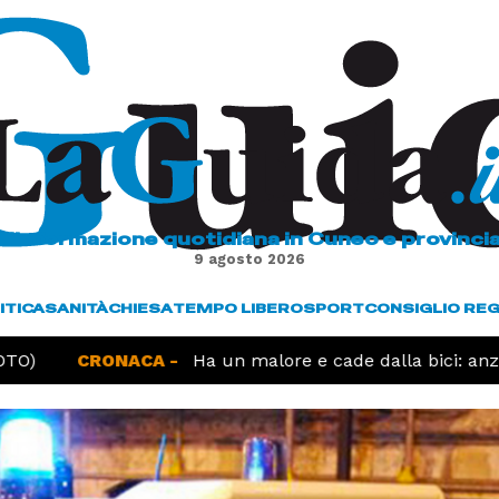
L'informazione quotidiana in Cuneo e provinci
9 agosto 2026
ITICA
SANITÀ
CHIESA
TEMPO LIBERO
SPORT
CONSIGLIO RE
O)
CRONACA -
Ha un malore e cade dalla bici: anzia