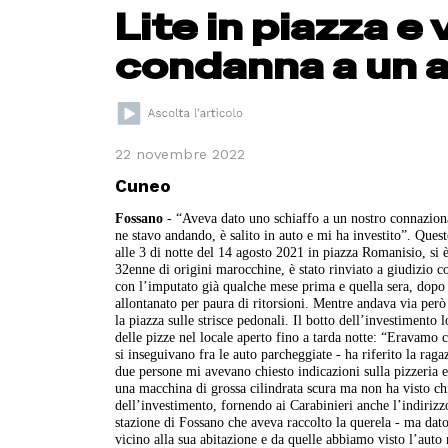
Lite in piazza e 
condanna a un 
22 novembre 2022
Cuneo
Fossano
- “Aveva dato uno schiaffo a un nostro connaziona
ne stavo andando, è salito in auto e mi ha investito”. Ques
alle 3 di notte del 14 agosto 2021 in piazza Romanisio, si 
32enne di origini marocchine, è stato rinviato a giudizio co
con l’imputato già qualche mese prima e quella sera, dopo 
allontanato per paura di ritorsioni. Mentre andava via però 
la piazza sulle strisce pedonali. Il botto dell’investimento
delle pizze nel locale aperto fino a tarda notte: “Eravamo 
si inseguivano fra le auto parcheggiate - ha riferito la rag
due persone mi avevano chiesto indicazioni sulla pizzeria 
una macchina di grossa cilindrata scura ma non ha visto chi 
dell’investimento, fornendo ai Carabinieri anche l’indirizz
stazione di Fossano che aveva raccolto la querela - ma dat
vicino alla sua abitazione e da quelle abbiamo visto l’auto n