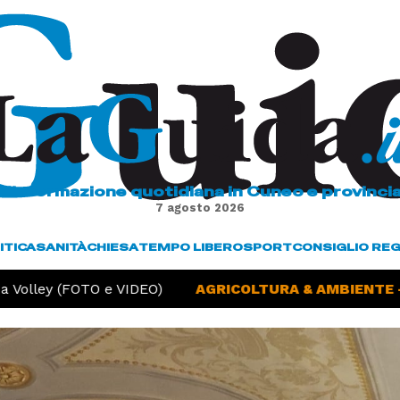
L'informazione quotidiana in Cuneo e provinci
7 agosto 2026
ITICA
SANITÀ
CHIESA
TEMPO LIBERO
SPORT
CONSIGLIO RE
Volley (FOTO e VIDEO)
AGRICOLTURA & AMBIENTE -
S