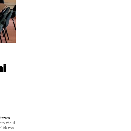
ni
nizzato
ato che il
alità con