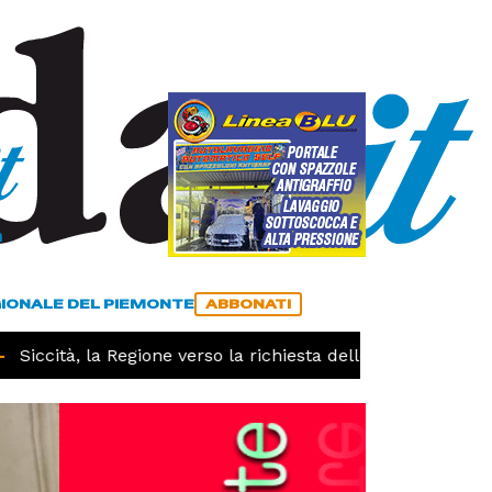
a
ACCEDI
ABBONATI
GIONALE DEL PIEMONTE
ABBONATI
iccità, la Regione verso la richiesta dello stato di calamit