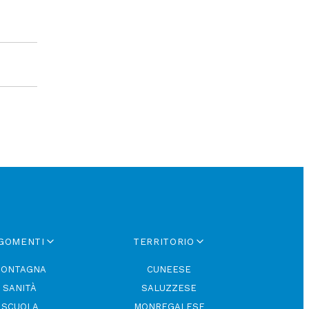
GOMENTI
TERRITORIO
ONTAGNA
CUNEESE
SANITÀ
SALUZZESE
SCUOLA
MONREGALESE