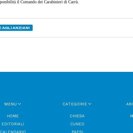
isponibilità il Comando dei Carabinieri di Carrù.
 AGLI ANZIANI
MENU
CATEGORIE
AR
HOME
CHIESA
M
EDITORIALI
CUNEO
CALENDARIO
PAESI