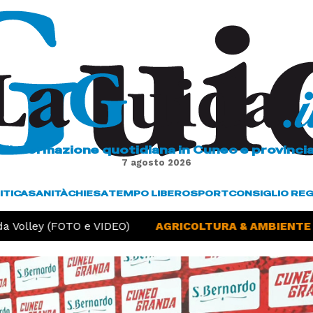
L'informazione quotidiana in Cuneo e provinci
7 agosto 2026
ITICA
SANITÀ
CHIESA
TEMPO LIBERO
SPORT
CONSIGLIO RE
 Volley (FOTO e VIDEO)
AGRICOLTURA & AMBIENTE -