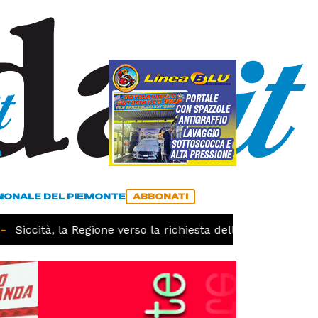
a
ACCEDI
ABBONATI
GIONALE DEL PIEMONTE
ABBONATI
Siccità, la Regione verso la richiesta dello stato di calami