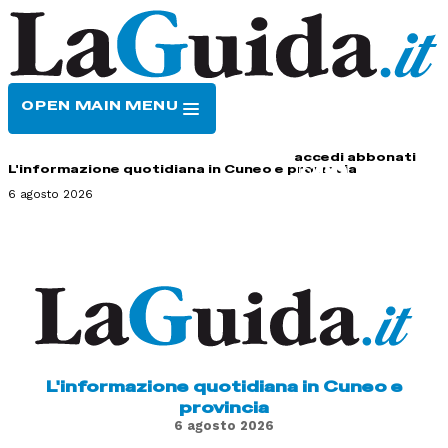
OPEN MAIN MENU
HOME
CONTATTI
accedi
abbonati
L'informazione quotidiana in Cuneo e provincia
6 agosto 2026
L'informazione quotidiana in Cuneo e
provincia
6 agosto 2026