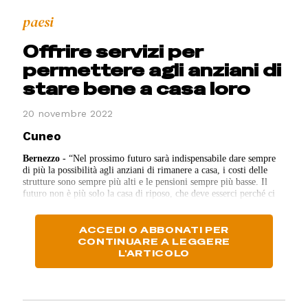
paesi
Offrire servizi per
permettere agli anziani di
stare bene a casa loro
20 novembre 2022
Cuneo
Bernezzo
-
“Nel prossimo futuro sarà indispensabile dare sempre
di più la possibilità agli anziani di rimanere a casa, i costi delle
strutture sono sempre più alti e le pensioni sempre più basse. Il
futuro non è più solo la casa di riposo, che deve esserci perché ci
sono situazioni ingestibili in altro modo, ma è offrire servizi per
permettere alle persone di stare bene a casa loro”.
Patrizia Bernardi
lavora come Oss alla casa di riposo Don Dalmazzo di Bernezzo da
ACCEDI O ABBONATI PER
24 anni, un vulcano di energia e di entusiasmo che ti trascina. E’
CONTINUARE A LEGGERE
l’esempio concreto che quando si ama il proprio lavoro e lo si fa
L'ARTICOLO
con il sorriso e con la voglia di mettersi in gioco, tutto diventa
possibile. Nel 2008, grazie al sostegno della Fondazione Crc, la
Don Dalmazzo ha avviato il progetto “Veniamo a trovarvi”, prima
iniziativa di assistenza domiciliare agli anziani. Patrizia era