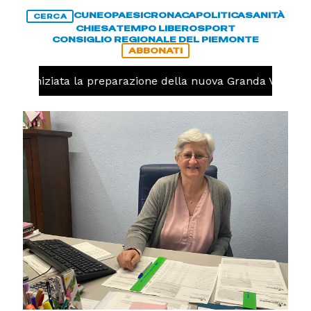
CUNEO
PAESI
CRONACA
POLITICA
SANITÀ
CERCA
CHIESA
TEMPO LIBERO
SPORT
CONSIGLIO REGIONALE DEL PIEMONTE
ABBONATI
volo, iniziata la preparazione della nuova Granda Volley (