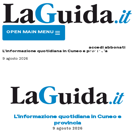
OPEN MAIN MENU
HOME
CONTATTI
accedi
abbonati
L'informazione quotidiana in Cuneo e provincia
9 agosto 2026
L'informazione quotidiana in Cuneo e
provincia
9 agosto 2026