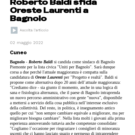
Roberto Baldi sfida
Oreste Laurenti a
Bagnolo
02 maggio 2022
Cuneo
Bagnolo
-
Roberto Baldi
si candida come sindaco di Bagnolo
Piemonte per la lista civica "Uniti per Bagnolo". Sarà dunque
corsa a due perché l'attuale maggioranza è compatta sulla
candidatura di
Oreste Laurenti
per "Progetto e realtà". Baldi si
propone come alternativa dopo 20 anni dell’attuale maggioranza:
"Crediamo dice - sia giunto il momento, anche in una logica di
sana e fisiologica alternanza, che il paese di Bagnolo intraprenda
un nuovo percorso amministrativo con gente “nuova”, disponibile
a mettersi a servizio della cosa pubblica nell’interesse esclusivo
della collettività. Del resto, in politica, è insegnamento antico
quello per cui “non sempre cambiare equivale a migliorare, ma per
migliorare bisogna cambiare”. Nella lista molti i giovani alla prima
esperienza annoverando tuttavia anche competenze consolidate:
"Cogliamo l’occasione per ringraziare i consiglieri di minoranza
uscenti che ci hanno lasciato spazio e permesso di intraprendere