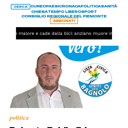
CUNEO
PAESI
CRONACA
POLITICA
SANITÀ
CERCA
CHIESA
TEMPO LIBERO
SPORT
CONSIGLIO REGIONALE DEL PIEMONTE
ABBONATI
Ha un malore e cade dalla bici: anziano muore in corso
politica