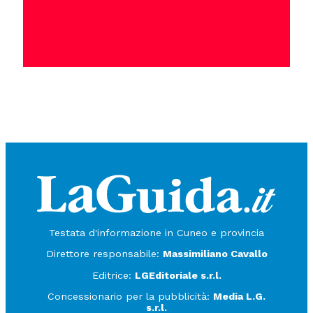
Testata d'informazione in Cuneo e provincia
Direttore responsabile:
Massimiliano Cavallo
Editrice:
LGEditoriale s.r.l.
Concessionario per la pubblicità:
Media L.G.
s.r.l.