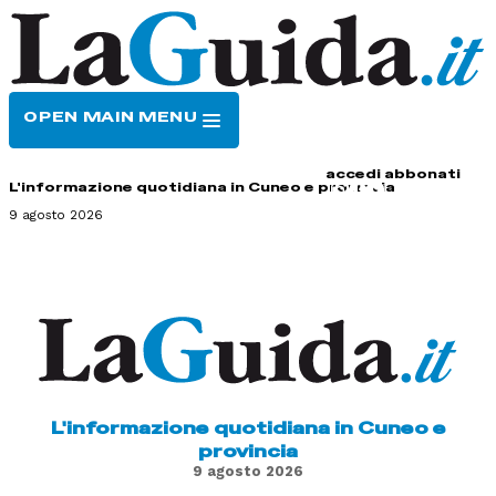
OPEN MAIN MENU
HOME
CONTATTI
accedi
abbonati
L'informazione quotidiana in Cuneo e provincia
9 agosto 2026
L'informazione quotidiana in Cuneo e
provincia
9 agosto 2026