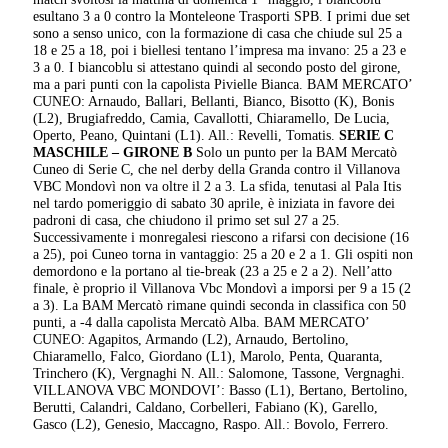
esultano 3 a 0 contro la Monteleone Trasporti SPB. I primi due set
sono a senso unico, con la formazione di casa che chiude sul 25 a
18 e 25 a 18, poi i biellesi tentano l’impresa ma invano: 25 a 23 e
3 a 0. I biancoblu si attestano quindi al secondo posto del girone,
ma a pari punti con la capolista Pivielle Bianca. BAM MERCATO’
CUNEO: Arnaudo, Ballari, Bellanti, Bianco, Bisotto (K), Bonis
(L2), Brugiafreddo, Camia, Cavallotti, Chiaramello, De Lucia,
Operto, Peano, Quintani (L1). All.: Revelli, Tomatis.
SERIE C
MASCHILE – GIRONE B
Solo un punto per la BAM Mercatò
Cuneo di Serie C, che nel derby della Granda contro il Villanova
VBC Mondovì non va oltre il 2 a 3. La sfida, tenutasi al Pala Itis
nel tardo pomeriggio di sabato 30 aprile, è iniziata in favore dei
padroni di casa, che chiudono il primo set sul 27 a 25.
Successivamente i monregalesi riescono a rifarsi con decisione (16
a 25), poi Cuneo torna in vantaggio: 25 a 20 e 2 a 1. Gli ospiti non
demordono e la portano al tie-break (23 a 25 e 2 a 2). Nell’atto
finale, è proprio il Villanova Vbc Mondovì a imporsi per 9 a 15 (2
a 3). La BAM Mercatò rimane quindi seconda in classifica con 50
punti, a -4 dalla capolista Mercatò Alba. BAM MERCATO’
CUNEO: Agapitos, Armando (L2), Arnaudo, Bertolino,
Chiaramello, Falco, Giordano (L1), Marolo, Penta, Quaranta,
Trinchero (K), Vergnaghi N. All.: Salomone, Tassone, Vergnaghi.
VILLANOVA VBC MONDOVI’: Basso (L1), Bertano, Bertolino,
Berutti, Calandri, Caldano, Corbelleri, Fabiano (K), Garello,
Gasco (L2), Genesio, Maccagno, Raspo. All.: Bovolo, Ferrero.