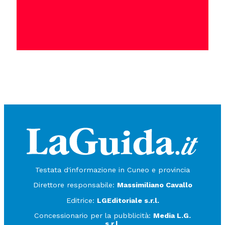
Testata d'informazione in Cuneo e provincia
Direttore responsabile:
Massimiliano Cavallo
Editrice:
LGEditoriale s.r.l.
Concessionario per la pubblicità:
Media L.G.
s.r.l.