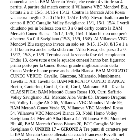
domenica per la BAM Mercato Verde, che centra 4 vittorie su 4
partite. A partire dal match contro il Villanova VBC Mondovì Blu,
battuta 2 a 1: 15/5, 14/15 e 15/12. Contro la Mercatò Alba Rossa
va ancora meglio: 3 a 0 (15/10, 15/4 e 15/5). Stesso risultato anche
contro il BCC Caraglio Volley Savigliano: 15/1, 15/1, 15/4. I verdi
chiudono poi in bellezza con un 3 a 0 nel derby contro la BAM
Mercatò Cuneo Bianca: 15/12, 15/6, 15/4. I bianchi riescono però
a battere 3 a 0 il Savigliano (15/8, 15/9, 15/8). Al Villanova VBC
Mondovì Blu strappano invece un solo set: 9/15, 15-10, 8/15 e 1 a
2. Il ko arriva anche nella sfida con l’Alba Rossa, che passa 3 a 0:
15/12, 15/8, e 15/9. Termina così la seconda fase del campionato
Under 13, dove tutte e tre le squadre cuneesi hanno ben figurato:
primo posto per la Cuneo Rossa, grande miglioramento della
Cuneo Verde e buone prove anche della Bianca. BAM MERCATO’
CUNEO VERDE: Cavallo, Giaccone, Milanesio, Musabimana,
Tavella E. All: Tavella G. BAM MERCATO’ CUNEO BIANCA:
Boetto, Canterino, Corsini, Corti, Curti, Maiorano. All.: Tavella.
CLASSIFICA: BAM Mercatò Cuneo Rossa 109, Curti Saffirio
Volley Savigliano 102, Mercatò Alba Verde 83, Dronero Dragons
66, Volley Langhe ASD 65, Villanova VBC Mondovì Verde 59,
BAM Mercatò Cuneo Verde 55, Villanova VBC Mondovì Rossa
54, Villanova VBC Mondovì Bianca 53, Nobil Homo Volley
Savigliano 43, Mercatò Alba Bianca 42, Villanova VBC Mondovì
Blu 40, BAM Mercatò Cuneo Bianca 20, BCC Caraglio Volley
Savigliano 0.
UNDER 17 – GIRONE A
Tre punti di carattere per
la BAM Mercatò Cuneo allenata da coach Francesco Revelli: nel
match svoltosi la mattina di domenica 1° maggio, i biancoblu