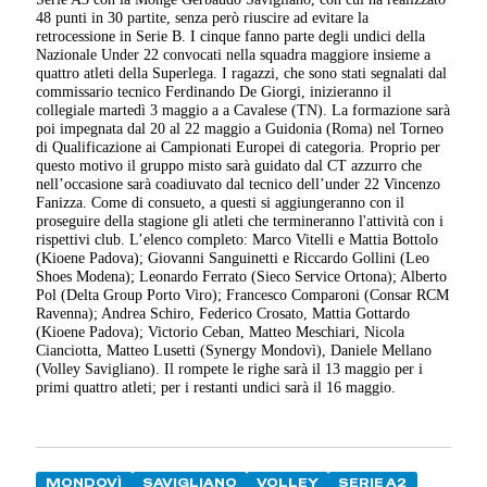
48 punti in 30 partite, senza però riuscire ad evitare la
retrocessione in Serie B. I cinque fanno parte degli undici della
Nazionale Under 22 convocati nella squadra maggiore insieme a
quattro atleti della Superlega. I ragazzi, che sono stati segnalati dal
commissario tecnico Ferdinando De Giorgi, inizieranno il
collegiale martedì 3 maggio a a Cavalese (TN). La formazione sarà
poi impegnata dal 20 al 22 maggio a Guidonia (Roma) nel Torneo
di Qualificazione ai Campionati Europei di categoria. Proprio per
questo motivo il gruppo misto sarà guidato dal CT azzurro che
nell’occasione sarà coadiuvato dal tecnico dell’under 22 Vincenzo
Fanizza. Come di consueto, a questi si aggiungeranno con il
proseguire della stagione gli atleti che termineranno l'attività con i
rispettivi club. L’elenco completo: Marco Vitelli e Mattia Bottolo
(Kioene Padova); Giovanni Sanguinetti e Riccardo Gollini (Leo
Shoes Modena); Leonardo Ferrato (Sieco Service Ortona); Alberto
Pol (Delta Group Porto Viro); Francesco Comparoni (Consar RCM
Ravenna); Andrea Schiro, Federico Crosato, Mattia Gottardo
(Kioene Padova); Victorio Ceban, Matteo Meschiari, Nicola
Cianciotta, Matteo Lusetti (Synergy Mondovì), Daniele Mellano
(Volley Savigliano). Il rompete le righe sarà il 13 maggio per i
primi quattro atleti; per i restanti undici sarà il 16 maggio.
MONDOVÌ
SAVIGLIANO
VOLLEY
SERIE A2