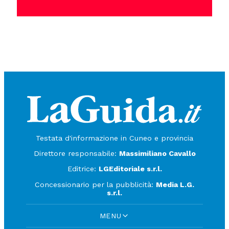
Testata d'informazione in Cuneo e provincia
Direttore responsabile:
Massimiliano Cavallo
Editrice:
LGEditoriale s.r.l.
Concessionario per la pubblicità:
Media L.G.
s.r.l.
MENU