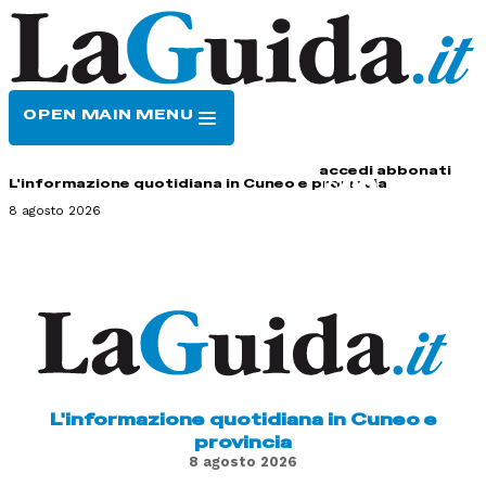
OPEN MAIN MENU
HOME
CONTATTI
accedi
abbonati
L'informazione quotidiana in Cuneo e provincia
8 agosto 2026
L'informazione quotidiana in Cuneo e
provincia
8 agosto 2026