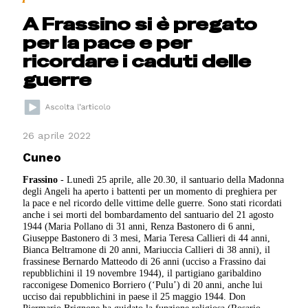
A Frassino si è pregato
per la pace e per
ricordare i caduti delle
guerre
26 aprile 2022
Cuneo
Frassino
- Lunedì 25 aprile, alle 20.30, il santuario della Madonna
degli Angeli ha aperto i battenti per un momento di preghiera per
la pace e nel ricordo delle vittime delle guerre. Sono stati ricordati
anche i sei morti del bombardamento del santuario del 21 agosto
1944 (Maria Pollano di 31 anni, Renza Bastonero di 6 anni,
Giuseppe Bastonero di 3 mesi, Maria Teresa Callieri di 44 anni,
Bianca Beltramone di 20 anni, Mariuccia Callieri di 38 anni), il
frassinese Bernardo Matteodo di 26 anni (ucciso a Frassino dai
repubblichini il 19 novembre 1944), il partigiano garibaldino
racconigese Domenico Borriero (‘Pulu’) di 20 anni, anche lui
ucciso dai repubblichini in paese il 25 maggio 1944. Don
Piermario Brignone ha guidato la funzione religiosa (Rosario,