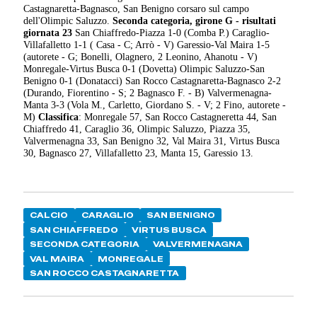
Castagnaretta-Bagnasco, San Benigno corsaro sul campo
dell'Olimpic Saluzzo.
Seconda categoria, girone G - risultati
giornata 23
San Chiaffredo-Piazza 1-0 (Comba P.) Caraglio-
Villafalletto 1-1 ( Casa - C; Arrò - V) Garessio-Val Maira 1-5
(autorete - G; Bonelli, Olagnero, 2 Leonino, Ahanotu - V)
Monregale-Virtus Busca 0-1 (Dovetta) Olimpic Saluzzo-San
Benigno 0-1 (Donatacci) San Rocco Castagnaretta-Bagnasco 2-2
(Durando, Fiorentino - S; 2 Bagnasco F. - B) Valvermenagna-
Manta 3-3 (Vola M., Carletto, Giordano S. - V; 2 Fino, autorete -
M)
Classifica
: Monregale 57, San Rocco Castagneretta 44, San
Chiaffredo 41, Caraglio 36, Olimpic Saluzzo, Piazza 35,
Valvermenagna 33, San Benigno 32, Val Maira 31, Virtus Busca
30, Bagnasco 27, Villafalletto 23, Manta 15, Garessio 13.
CALCIO
CARAGLIO
SAN BENIGNO
SAN CHIAFFREDO
VIRTUS BUSCA
SECONDA CATEGORIA
VALVERMENAGNA
VAL MAIRA
MONREGALE
SAN ROCCO CASTAGNARETTA