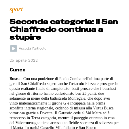
sport
Seconda categoria: il San
Chiaffredo continua a
stupire
25 aprile 2022
Cuneo
Busca
- Con una punizione di Paolo Comba nell'ultima parte di
gara il San Chiaffredo supera anche l'ostacolo Piazza e prosegue in
questo esaltante finale di campionato: basti pensare che i buschesi
nel girone di ritorno hanno collezionato ben 23 punti, due
solamente in meno della battistrada Monregale, che dopo aver
vinto matematicamente il girone G è incappata nella prima
sconfitta interna stagionale, cedendo di misura alla Virtus Busca
vittoriosa grazie a Dovetta. Il Garessio cede al Val Maira ed è
retrocesso in Terza categoria, mentre il pareggio ottenuto in casa
del Valvermenagna tiene accesa una flebile speranza di salvezza per
il Manta. In parità Caraglio-Villafallatto e San Rocco