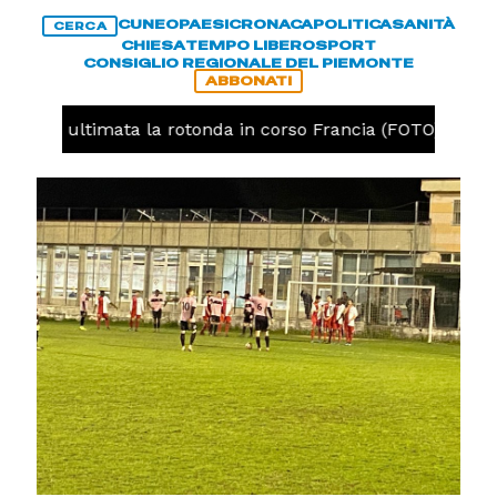
CUNEO
PAESI
CRONACA
POLITICA
SANITÀ
CERCA
CHIESA
TEMPO LIBERO
SPORT
CONSIGLIO REGIONALE DEL PIEMONTE
ABBONATI
uneo, ultimata la rotonda in corso Francia (FOTO)
CR