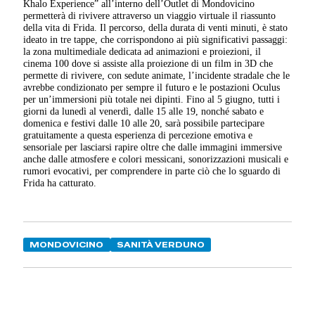
Khalo Experience” all’interno dell’Outlet di Mondovicino
permetterà di rivivere attraverso un viaggio virtuale il riassunto
della vita di Frida. Il percorso, della durata di venti minuti, è stato
ideato in tre tappe, che corrispondono ai più significativi passaggi:
la zona multimediale dedicata ad animazioni e proiezioni, il
cinema 100 dove si assiste alla proiezione di un film in 3D che
permette di rivivere, con sedute animate, l’incidente stradale che le
avrebbe condizionato per sempre il futuro e le postazioni Oculus
per un’immersioni più totale nei dipinti. Fino al 5 giugno, tutti i
giorni da lunedì al venerdì, dalle 15 alle 19, nonché sabato e
domenica e festivi dalle 10 alle 20, sarà possibile partecipare
gratuitamente a questa esperienza di percezione emotiva e
sensoriale per lasciarsi rapire oltre che dalle immagini immersive
anche dalle atmosfere e colori messicani, sonorizzazioni musicali e
rumori evocativi, per comprendere in parte ciò che lo sguardo di
Frida ha catturato.
MONDOVICINO
SANITÀ VERDUNO