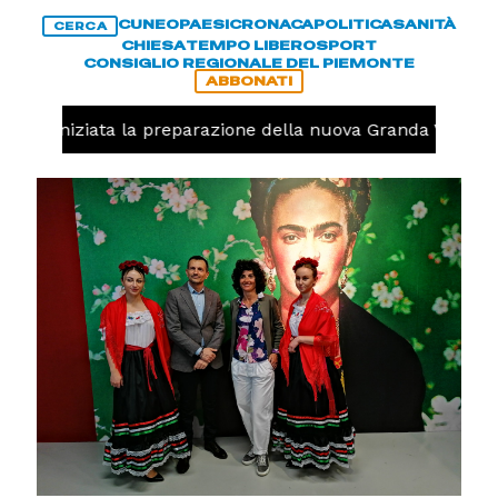
CUNEO
PAESI
CRONACA
POLITICA
SANITÀ
CERCA
CHIESA
TEMPO LIBERO
SPORT
CONSIGLIO REGIONALE DEL PIEMONTE
ABBONATI
volo, iniziata la preparazione della nuova Granda Volley 