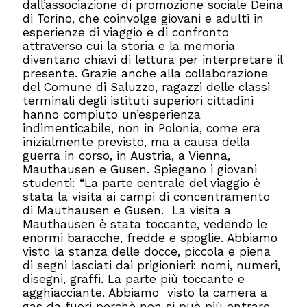
dall’associazione di promozione sociale Deina
di Torino, che coinvolge giovani e adulti in
esperienze di viaggio e di confronto
attraverso cui la storia e la memoria
diventano chiavi di lettura per interpretare il
presente. Grazie anche alla collaborazione
del Comune di Saluzzo, ragazzi delle classi
terminali degli istituti superiori cittadini
hanno compiuto un’esperienza
indimenticabile, non in Polonia, come era
inizialmente previsto, ma a causa della
guerra in corso, in Austria, a Vienna,
Mauthausen e Gusen. Spiegano i giovani
studenti: “La parte centrale del viaggio è
stata la visita ai campi di concentramento
di Mauthausen e Gusen. La visita a
Mauthausen è stata toccante, vedendo le
enormi baracche, fredde e spoglie. Abbiamo
visto la stanza delle docce, piccola e piena
di segni lasciati dai prigionieri: nomi, numeri,
disegni, graffi. La parte più toccante e
agghiacciante. Abbiamo visto la camera a
gas da fuori perchè non si può più entrare